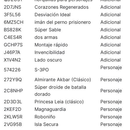
2D7JNS
Corazones Regenerados
Adicional
3F5L56
Desviación Ideal
Adicional
6MZ5CH
imán del perno prisionero
Adicional
BS828K
Súper Sable
Adicional
C4ES4R
dos armas
Adicional
GCHP7S
Montaje rápido
Adicional
J46P7A
Invencibilidad
Adicional
X1V4N2
Lado oscuro
Adicional
Personaje
574226
S-3PO
272Y9Q
Almirante Akbar (Clásico)
Personaje
Súper droide de batalla
2C8NHP
Personaje
dorado
2D3D3L
Princesa Leia (clásico)
Personaje
2KEF2D
Magnaguardia
Personaje
2KLW5R
Roboniño
Personaje
2VG95B
Isla Secura
Personaje