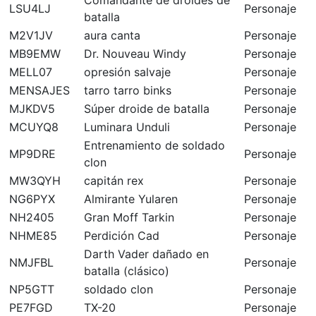
LSU4LJ
Personaje
batalla
M2V1JV
aura canta
Personaje
MB9EMW
Dr. Nouveau Windy
Personaje
MELL07
opresión salvaje
Personaje
MENSAJES
tarro tarro binks
Personaje
MJKDV5
Súper droide de batalla
Personaje
MCUYQ8
Luminara Unduli
Personaje
Entrenamiento de soldado
MP9DRE
Personaje
clon
MW3QYH
capitán rex
Personaje
NG6PYX
Almirante Yularen
Personaje
NH2405
Gran Moff Tarkin
Personaje
NHME85
Perdición Cad
Personaje
Darth Vader dañado en
NMJFBL
Personaje
batalla (clásico)
NP5GTT
soldado clon
Personaje
PE7FGD
TX-20
Personaje