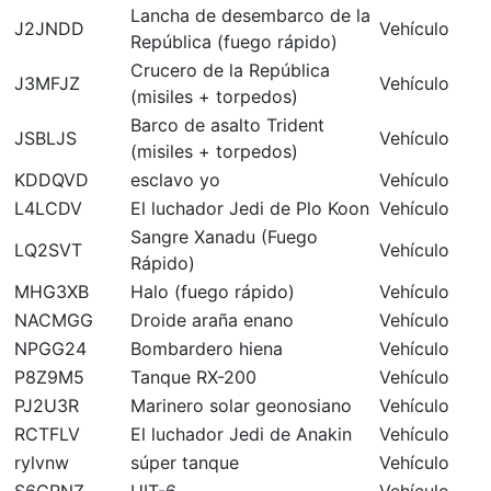
Lancha de desembarco de la
J2JNDD
Vehículo
República (fuego rápido)
Crucero de la República
J3MFJZ
Vehículo
(misiles + torpedos)
Barco de asalto Trident
JSBLJS
Vehículo
(misiles + torpedos)
KDDQVD
esclavo yo
Vehículo
L4LCDV
El luchador Jedi de Plo Koon
Vehículo
Sangre Xanadu (Fuego
LQ2SVT
Vehículo
Rápido)
MHG3XB
Halo (fuego rápido)
Vehículo
NACMGG
Droide araña enano
Vehículo
NPGG24
Bombardero hiena
Vehículo
P8Z9M5
Tanque RX-200
Vehículo
PJ2U3R
Marinero solar geonosiano
Vehículo
RCTFLV
El luchador Jedi de Anakin
Vehículo
rylvnw
súper tanque
Vehículo
S6GRNZ
UIT-6
Vehículo