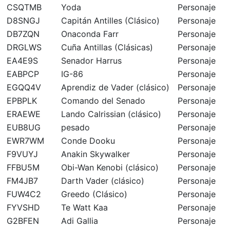
CSQTMB
Yoda
Personaje
D8SNGJ
Capitán Antilles (Clásico)
Personaje
DB7ZQN
Onaconda Farr
Personaje
DRGLWS
Cuña Antillas (Clásicas)
Personaje
EA4E9S
Senador Harrus
Personaje
EABPCP
IG-86
Personaje
EGQQ4V
Aprendiz de Vader (clásico)
Personaje
EPBPLK
Comando del Senado
Personaje
ERAEWE
Lando Calrissian (clásico)
Personaje
EUB8UG
pesado
Personaje
EWR7WM
Conde Dooku
Personaje
F9VUYJ
Anakin Skywalker
Personaje
FFBU5M
Obi-Wan Kenobi (clásico)
Personaje
FM4JB7
Darth Vader (clásico)
Personaje
FUW4C2
Greedo (Clásico)
Personaje
FYVSHD
Te Watt Kaa
Personaje
G2BFEN
Adi Gallia
Personaje