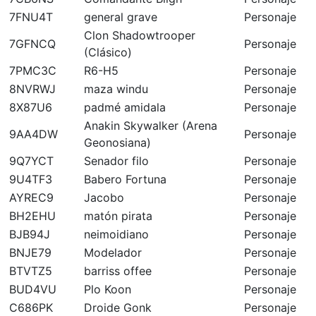
7FNU4T
general grave
Personaje
Clon Shadowtrooper
7GFNCQ
Personaje
(Clásico)
7PMC3C
R6-H5
Personaje
8NVRWJ
maza windu
Personaje
8X87U6
padmé amidala
Personaje
Anakin Skywalker (Arena
9AA4DW
Personaje
Geonosiana)
9Q7YCT
Senador filo
Personaje
9U4TF3
Babero Fortuna
Personaje
AYREC9
Jacobo
Personaje
BH2EHU
matón pirata
Personaje
BJB94J
neimoidiano
Personaje
BNJE79
Modelador
Personaje
BTVTZ5
barriss offee
Personaje
BUD4VU
Plo Koon
Personaje
C686PK
Droide Gonk
Personaje