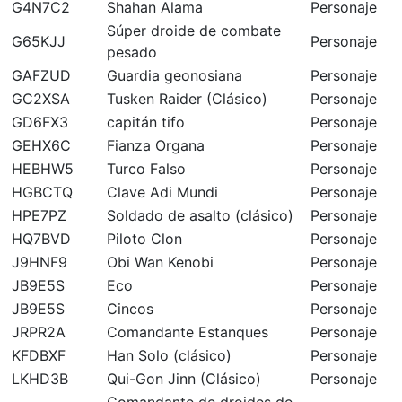
G4N7C2
Shahan Alama
Personaje
Súper droide de combate
G65KJJ
Personaje
pesado
GAFZUD
Guardia geonosiana
Personaje
GC2XSA
Tusken Raider (Clásico)
Personaje
GD6FX3
capitán tifo
Personaje
GEHX6C
Fianza Organa
Personaje
HEBHW5
Turco Falso
Personaje
HGBCTQ
Clave Adi Mundi
Personaje
HPE7PZ
Soldado de asalto (clásico)
Personaje
HQ7BVD
Piloto Clon
Personaje
J9HNF9
Obi Wan Kenobi
Personaje
JB9E5S
Eco
Personaje
JB9E5S
Cincos
Personaje
JRPR2A
Comandante Estanques
Personaje
KFDBXF
Han Solo (clásico)
Personaje
LKHD3B
Qui-Gon Jinn (Clásico)
Personaje
Comandante de droides de