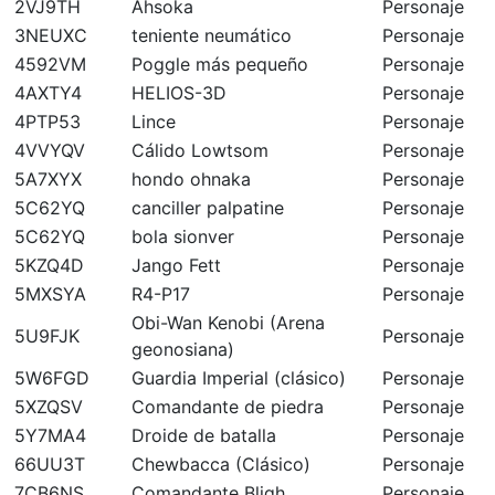
2VJ9TH
Ahsoka
Personaje
3NEUXC
teniente neumático
Personaje
4592VM
Poggle más pequeño
Personaje
4AXTY4
HELIOS-3D
Personaje
4PTP53
Lince
Personaje
4VVYQV
Cálido Lowtsom
Personaje
5A7XYX
hondo ohnaka
Personaje
5C62YQ
canciller palpatine
Personaje
5C62YQ
bola sionver
Personaje
5KZQ4D
Jango Fett
Personaje
5MXSYA
R4-P17
Personaje
Obi-Wan Kenobi (Arena
5U9FJK
Personaje
geonosiana)
5W6FGD
Guardia Imperial (clásico)
Personaje
5XZQSV
Comandante de piedra
Personaje
5Y7MA4
Droide de batalla
Personaje
66UU3T
Chewbacca (Clásico)
Personaje
7CB6NS
Comandante Bligh
Personaje