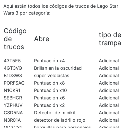
Aquí están todos los códigos de trucos de Lego Star
Wars 3 por categoría:
Código
tipo de
de
Abre
trampa
trucos
43T5E5
Puntuación x4
Adicional
4GT3VQ
Brillan en la oscuridad
Adicional
B1D3W3
súper velocistas
Adicional
PORFSAQ
Puntuación x8
Adicional
N1CKR1
Puntuación x10
Adicional
SEBHGR
Puntuación x6
Adicional
YZPHUV
Puntuación x2
Adicional
CSD5NA
Detector de minikit
Adicional
N3R01A
detector de ladrillo rojo
Adicional
QD2C31
horquillas para personajes
Adicional