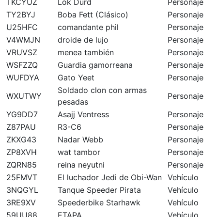
TKCYUZ
Lok Durd
Personaje
TY2BYJ
Boba Fett (Clásico)
Personaje
U25HFC
comandante phil
Personaje
V4WMJN
droide de lujo
Personaje
VRUVSZ
menea también
Personaje
WSFZZQ
Guardia gamorreana
Personaje
WUFDYA
Gato Yeet
Personaje
Soldado clon con armas
WXUTWY
Personaje
pesadas
YG9DD7
Asajj Ventress
Personaje
Z87PAU
R3-C6
Personaje
ZKXG43
Nadar Webb
Personaje
ZP8XVH
wat tambor
Personaje
ZQRN85
reina neyutni
Personaje
25FMVT
El luchador Jedi de Obi-Wan
Vehículo
3NQGYL
Tanque Speeder Pirata
Vehículo
3RE9XV
Speederbike Starhawk
Vehículo
59UU88
ETAPA
Vehículo