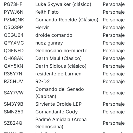
PG73HF
Luke Skywalker (clásico)
Personaje
PYWJ6N
Keith Fisto
Personaje
PZMQNK
Comando Rebelde (Clásico)
Personaje
Q5Q39P
Hervir
Personaje
QEGU64
droide comando
Personaje
QFYXMC
nuez gunray
Personaje
QGENFD
Geonosiano no-muerto
Personaje
QH68AK
Darth Maul (Clásico)
Personaje
QXY5XN
Darth Sidious (clásico)
Personaje
R35Y7N
residente de Lurmen
Personaje
RZ5HUV
R2-D2
Personaje
Comando del Senado
S4Y7VW
Personaje
(Capitán)
SM3Y9B
Sirviente Droide LEP
Personaje
SMN259
Comandante Cody
Personaje
Padmé Amidala (Arena
SZ824Q
Personaje
Geonosiana)