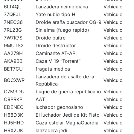
6LT4QL
Lanzadera neimoidiana
Vehículo
77QEJL
Yate nubio tipo H
Vehículo
7NEC36
Droide araña buscador OG-9
Vehículo
7RL23G
Sin alma (fuego rápido)
Vehículo
7W7K7S
Droide buitre
Vehículo
9MUTS2
Droide destructor
Vehículo
AA279H
Caminante AT-AP
Vehículo
AKA9BB
Caza V-19 “Torrent”
Vehículo
BET7CU
fragata medica
Vehículo
Lanzadera de asalto de la
BQCXWR
Vehículo
República
C7M3DU
buque de guerra republicano
Vehículo
C9PRKP
AAT
Vehículo
EDENEC
luchador geonosiano
Vehículo
H68D3K
El luchador Jedi de Kit Fisto
Vehículo
HJ5HHD
Caza estelar MagnaGuardia
Vehículo
HRX2UK
lanzadera jedi
Vehículo