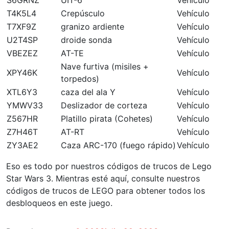
T4K5L4
Crepúsculo
Vehículo
T7XF9Z
granizo ardiente
Vehículo
U2T4SP
droide sonda
Vehículo
VBEZEZ
AT-TE
Vehículo
Nave furtiva (misiles +
XPY46K
Vehículo
torpedos)
XTL6Y3
caza del ala Y
Vehículo
YMWV33
Deslizador de corteza
Vehículo
Z567HR
Platillo pirata (Cohetes)
Vehículo
Z7H46T
AT-RT
Vehículo
ZY3AE2
Caza ARC-170 (fuego rápido)
Vehículo
Eso es todo por nuestros códigos de trucos de Lego
Star Wars 3. Mientras esté aquí, consulte nuestros
códigos de trucos de LEGO para obtener todos los
desbloqueos en este juego.