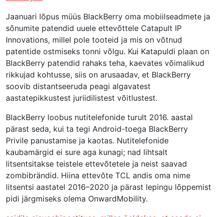
Jaanuari lõpus müüs BlackBerry oma mobiilseadmete ja
sõnumite patendid uuele ettevõttele Catapult IP
Innovations, millel pole tooteid ja mis on võtnud
patentide ostmiseks tonni võlgu. Kui Katapuldi plaan on
BlackBerry patendid rahaks teha, kaevates võimalikud
rikkujad kohtusse, siis on arusaadav, et BlackBerry
soovib distantseeruda peagi algavatest
aastatepikkustest juriidilistest võitlustest.
BlackBerry loobus nutitelefonide turult 2016. aastal
pärast seda, kui ta tegi Android-toega BlackBerry
Privile panustamise ja kaotas. Nutitelefonide
kaubamärgid ei sure aga kunagi; nad lihtsalt
litsentsitakse teistele ettevõtetele ja neist saavad
zombibrändid. Hiina ettevõte TCL andis oma nime
litsentsi aastatel 2016–2020 ja pärast lepingu lõppemist
pidi järgmiseks olema OnwardMobility.