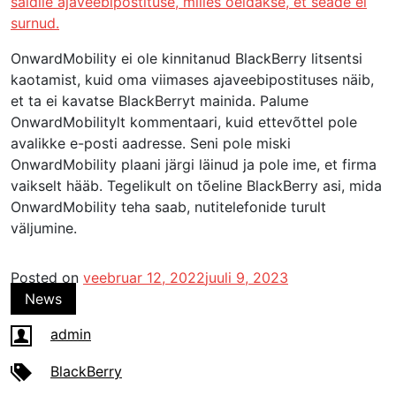
saidile ajaveebipostituse, milles öeldakse, et seade ei
surnud.
OnwardMobility ei ole kinnitanud BlackBerry litsentsi
kaotamist, kuid oma viimases ajaveebipostituses näib,
et ta ei kavatse BlackBerryt mainida. Palume
OnwardMobilitylt kommentaari, kuid ettevõttel pole
avalikke e-posti aadresse. Seni pole miski
OnwardMobility plaani järgi läinud ja pole ime, et firma
vaikselt hääb. Tegelikult on tõeline BlackBerry asi, mida
OnwardMobility teha saab, nutitelefonide turult
väljumine.
Posted on
veebruar 12, 2022
juuli 9, 2023
News
admin
BlackBerry