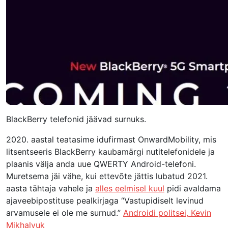
BlackBerry telefonid jäävad surnuks.
2020. aastal teatasime idufirmast OnwardMobility, mis
litsentseeris BlackBerry kaubamärgi nutitelefonidele ja
plaanis välja anda uue QWERTY Android-telefoni.
Muretsema jäi vähe, kui ettevõte jättis lubatud 2021.
aasta tähtaja vahele ja
alles eelmisel kuul
pidi avaldama
ajaveebipostituse pealkirjaga “Vastupidiselt levinud
arvamusele ei ole me surnud.”
Androidi politsei,
Kevin
Mikhalyuk