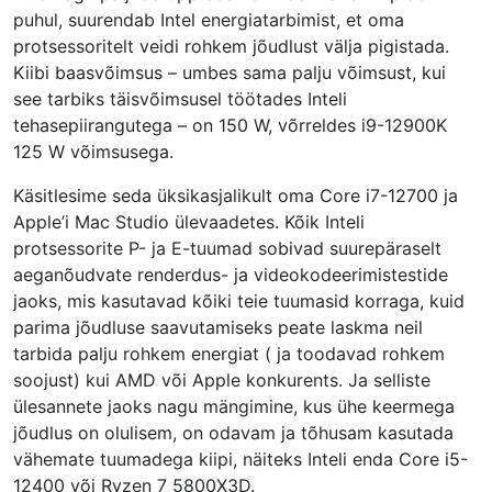
puhul, suurendab Intel energiatarbimist, et oma
protsessoritelt veidi rohkem jõudlust välja pigistada.
Kiibi baasvõimsus – umbes sama palju võimsust, kui
see tarbiks täisvõimsusel töötades Inteli
tehasepiirangutega – on 150 W, võrreldes i9-12900K
125 W võimsusega.
Käsitlesime seda üksikasjalikult oma Core i7-12700 ja
Apple’i Mac Studio ülevaadetes. Kõik Inteli
protsessorite P- ja E-tuumad sobivad suurepäraselt
aeganõudvate renderdus- ja videokodeerimistestide
jaoks, mis kasutavad kõiki teie tuumasid korraga, kuid
parima jõudluse saavutamiseks peate laskma neil
tarbida palju rohkem energiat ( ja toodavad rohkem
soojust) kui AMD või Apple konkurents. Ja selliste
ülesannete jaoks nagu mängimine, kus ühe keermega
jõudlus on olulisem, on odavam ja tõhusam kasutada
vähemate tuumadega kiipi, näiteks Inteli enda Core i5-
12400 või Ryzen 7 5800X3D.