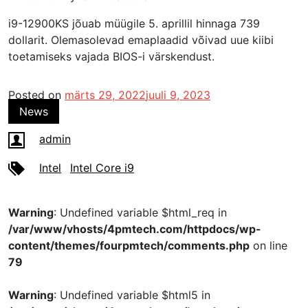
i9-12900KS jõuab müügile 5. aprillil hinnaga 739
dollarit. Olemasolevad emaplaadid võivad uue kiibi
toetamiseks vajada BIOS-i värskendust.
Posted on
märts 29, 2022
juuli 9, 2023
News
admin
Intel
Intel Core i9
Warning
: Undefined variable $html_req in
/var/www/vhosts/4pmtech.com/httpdocs/wp-
content/themes/fourpmtech/comments.php
on line
79
Warning
: Undefined variable $html5 in