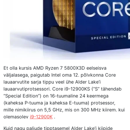
Et olla kursis AMD Ryzen 7 5800X3D eelseisva
väljalasega, paigutab Intel oma 12. põlvkonna Core
lauaarvutite sarja tippu veel ühe Alder Lake’i
lauaarvutiprotsessori. Core i9-12900KS (“S” tähendab
“Special Edition”) on 16-tuumaline 24 keermega
(kaheksa P-tuuma ja kaheksa E-tuuma) protsessor,
mille nimikiirus on 5,5 GHz, mis on 300 MHz kiirem. kui
olemasolev
i9-12900K
.
Kuid nagu paljude tipptasemel Alder Lake’i kiipide