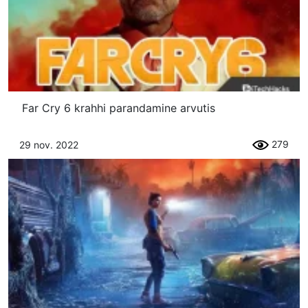
Far Cry 6 krahhi parandamine arvutis
279
29 nov. 2022