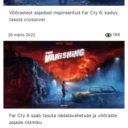
Võõrastest asjadest inspireeritud Far Cry 6: kaduv,
tasuta crossover
188
26 märts 2022
Far Cry 6 saab tasuta nädalavahetuse ja võõraste
asjade ristmiku