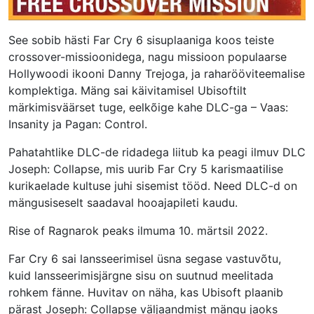
See sobib hästi Far Cry 6 sisuplaaniga koos teiste
crossover-missioonidega, nagu missioon populaarse
Hollywoodi ikooni Danny Trejoga, ja raharööviteemalise
komplektiga. Mäng sai käivitamisel Ubisoftilt
märkimisväärset tuge, eelkõige kahe DLC-ga – Vaas:
Insanity ja Pagan: Control.
Pahatahtlike DLC-de ridadega liitub ka peagi ilmuv DLC
Joseph: Collapse, mis uurib Far Cry 5 karismaatilise
kurikaelade kultuse juhi sisemist tööd. Need DLC-d on
mängusiseselt saadaval hooajapileti kaudu.
Rise of Ragnarok peaks ilmuma 10. märtsil 2022.
Far Cry 6 sai lansseerimisel üsna segase vastuvõtu,
kuid lansseerimisjärgne sisu on suutnud meelitada
rohkem fänne. Huvitav on näha, kas Ubisoft plaanib
pärast Joseph: Collapse väljaandmist mängu jaoks