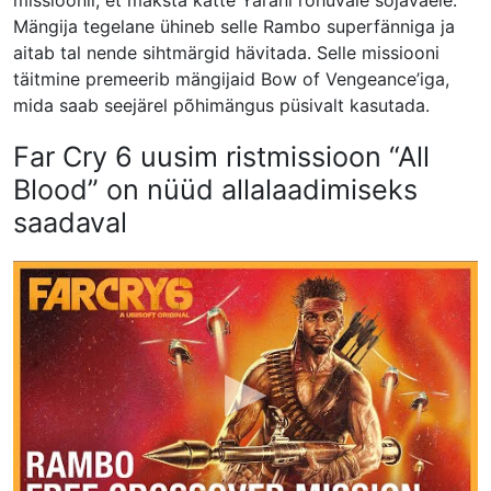
missioonil, et maksta kätte Yarani rõhuvale sõjaväele.
Mängija tegelane ühineb selle Rambo superfänniga ja
aitab tal nende sihtmärgid hävitada. Selle missiooni
täitmine premeerib mängijaid Bow of Vengeance’iga,
mida saab seejärel põhimängus püsivalt kasutada.
Far Cry 6 uusim ristmissioon “All
Blood” on nüüd allalaadimiseks
saadaval