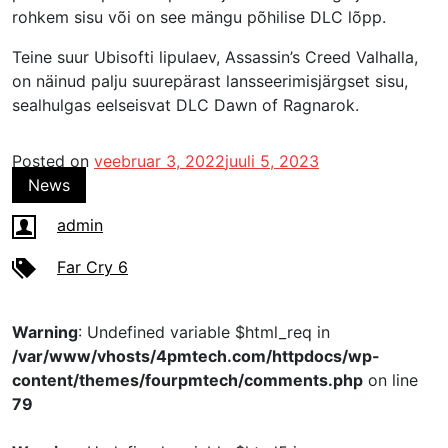
rohkem sisu või on see mängu põhilise DLC lõpp.
Teine suur Ubisofti lipulaev, Assassin’s Creed Valhalla,
on näinud palju suurepärast lansseerimisjärgset sisu,
sealhulgas eelseisvat DLC Dawn of Ragnarok.
Posted on
veebruar 3, 2022
juuli 5, 2023
News
admin
Far Cry 6
Warning
: Undefined variable $html_req in
/var/www/vhosts/4pmtech.com/httpdocs/wp-
content/themes/fourpmtech/comments.php
on line
79