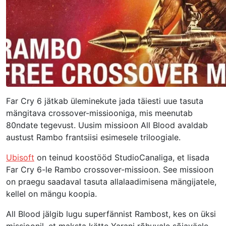
Far Cry 6 jätkab üleminekute jada täiesti uue tasuta
mängitava crossover-missiooniga, mis meenutab
80ndate tegevust. Uusim missioon All Blood avaldab
austust Rambo frantsiisi esimesele triloogiale.
Ubisoft
on teinud koostööd StudioCanaliga, et lisada
Far Cry 6-le Rambo crossover-missioon. See missioon
on praegu saadaval tasuta allalaadimisena mängijatele,
kellel on mängu koopia.
All Blood jälgib lugu superfännist Rambost, kes on üksi