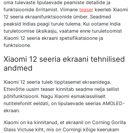
oma tulevaste lipulaevade peamiste detailide ja
funktsioonide õrritamist. Viimane
teaser
keerleb Xiaomi
12 seeria ekraanifunktsioonide ümber. Seadmed
peaksid Indias peagi turule tulema. Kui ootame India
turuletoomise üksikasju, vaatame enne turuletoomist
Xiaomi 12 seeria ekraani spetsifikatsioone ja
funktsioone.
Xiaomi 12 seeria ekraani tehnilised
andmed
Xiaomi 12 seeria tuleb tipptasemel ekraanidega.
Ettevõtte uusim teaser kinnitab seadme nelja sellist
põhifunktsiooni. Nagu Xiaomi esmaklassiliselt
nutitelefonilt eeldati, on lipulaevade seerias AMOLED-
ekraan.
Xiaomi on ka kinnitanud, et ekraanil on Corning Gorilla
Glass Victuse kiht, mis on Corningi kõige keerukam