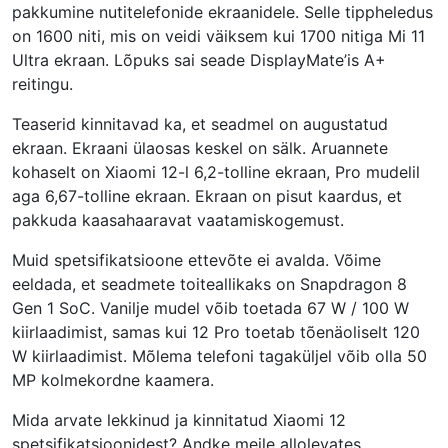
pakkumine nutitelefonide ekraanidele. Selle tippheledus
on 1600 niti, mis on veidi väiksem kui 1700 nitiga Mi 11
Ultra ekraan. Lõpuks sai seade DisplayMate’is A+
reitingu.
Teaserid kinnitavad ka, et seadmel on augustatud
ekraan. Ekraani ülaosas keskel on sälk. Aruannete
kohaselt on Xiaomi 12-l 6,2-tolline ekraan, Pro mudelil
aga 6,67-tolline ekraan. Ekraan on pisut kaardus, et
pakkuda kaasahaaravat vaatamiskogemust.
Muid spetsifikatsioone ettevõte ei avalda. Võime
eeldada, et seadmete toiteallikaks on Snapdragon 8
Gen 1 SoC. Vanilje mudel võib toetada 67 W / 100 W
kiirlaadimist, samas kui 12 Pro toetab tõenäoliselt 120
W kiirlaadimist. Mõlema telefoni tagaküljel võib olla 50
MP kolmekordne kaamera.
Mida arvate lekkinud ja kinnitatud Xiaomi 12
spetsifikatsioonidest? Andke meile allolevates