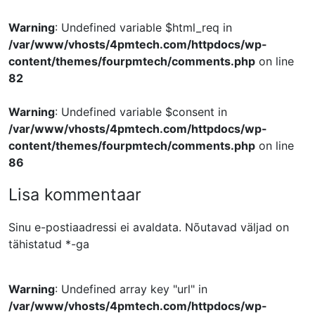
Warning
: Undefined variable $html_req in
/var/www/vhosts/4pmtech.com/httpdocs/wp-
content/themes/fourpmtech/comments.php
on line
82
Warning
: Undefined variable $consent in
/var/www/vhosts/4pmtech.com/httpdocs/wp-
content/themes/fourpmtech/comments.php
on line
86
Lisa kommentaar
Sinu e-postiaadressi ei avaldata.
Nõutavad väljad on
tähistatud
*
-ga
Warning
: Undefined array key "url" in
/var/www/vhosts/4pmtech.com/httpdocs/wp-