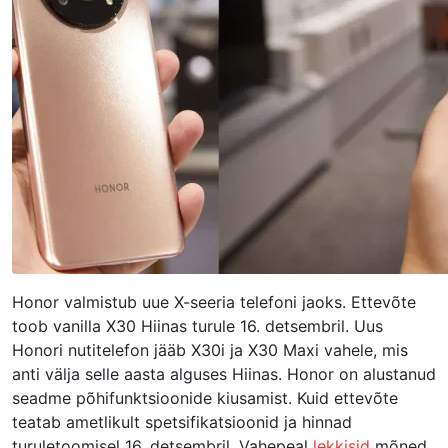
Honor valmistub uue X-seeria telefoni jaoks. Ettevõte
toob vanilla X30 Hiinas turule 16. detsembril. Uus
Honori nutitelefon jääb X30i ja X30 Maxi vahele, mis
anti välja selle aasta alguses Hiinas. Honor on alustanud
seadme põhifunktsioonide kiusamist. Kuid ettevõte
teatab ametlikult spetsifikatsioonid ja hinnad
turuletoomisel 16. detsembril. Vahepeal
lekkisid
mõned