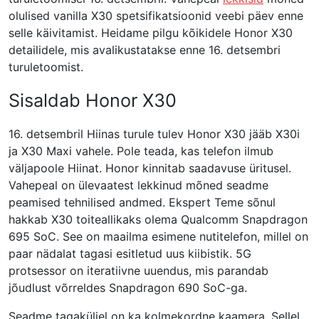
olulised vanilla X30 spetsifikatsioonid veebi päev enne
selle käivitamist. Heidame pilgu kõikidele Honor X30
detailidele, mis avalikustatakse enne 16. detsembri
turuletoomist.
Sisaldab Honor X30
16. detsembril Hiinas turule tulev Honor X30 jääb X30i
ja X30 Maxi vahele. Pole teada, kas telefon ilmub
väljapoole Hiinat. Honor kinnitab saadavuse üritusel.
Vahepeal on ülevaatest lekkinud mõned seadme
peamised tehnilised andmed. Ekspert Teme sõnul
hakkab X30 toiteallikaks olema Qualcomm Snapdragon
695 SoC. See on maailma esimene nutitelefon, millel on
paar nädalat tagasi esitletud uus kiibistik. 5G
protsessor on iteratiivne uuendus, mis parandab
jõudlust võrreldes Snapdragon 690 SoC-ga.
Seadme tagaküljel on ka kolmekordne kaamera. Sellel