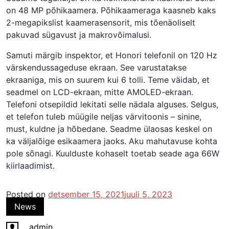
on 48 MP põhikaamera. Põhikaameraga kaasneb kaks
2-megapikslist kaamerasensorit, mis tõenäoliselt
pakuvad sügavust ja makrovõimalusi.
Samuti märgib inspektor, et Honori telefonil on 120 Hz
värskendussageduse ekraan. See varustatakse
ekraaniga, mis on suurem kui 6 tolli. Teme väidab, et
seadmel on LCD-ekraan, mitte AMOLED-ekraan.
Telefoni otsepildid lekitati selle nädala alguses. Selgus,
et telefon tuleb müügile neljas värvitoonis – sinine,
must, kuldne ja hõbedane. Seadme ülaosas keskel on
ka väljalõige esikaamera jaoks. Aku mahutavuse kohta
pole sõnagi. Kuulduste kohaselt toetab seade aga 66W
kiirlaadimist.
Posted on
detsember 15, 2021
juuli 5, 2023
News
admin