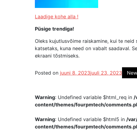
Laadige
kohe alla
!
Püsige trendiga!
Oleks kujutlusvõime raiskamine, kui te nei
katsetaks, kuna need on vabalt saadaval. Se
ekraani tõstmiseks.
Posted on
juuni 8, 2023
juuli 23, 2023
New
Warning
: Undefined variable $html_req in
/
content/themes/fourpmtech/comments.p
Warning
: Undefined variable $html5 in
/va
content/themes/fourpmtech/comments.p