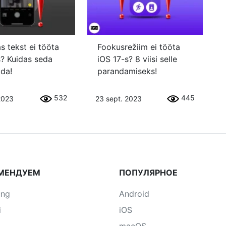
s tekst ei tööta
Fookusrežiim ei tööta
s? Kuidas seda
iOS 17-s? 8 viisi selle
da!
parandamiseks!
532
445
2023
23 sept. 2023
МЕНДУЕМ
ПОПУЛЯРНОЕ
ung
Android
i
iOS
macOS