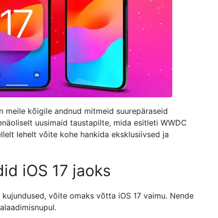
on meile kõigile andnud mitmeid suurepäraseid
õenäoliselt uusimaid taustapilte, mida esitleti WWDC
lelt lehelt võite kohe hankida eksklusiivsed ja
did iOS 17 jaoks
kujundused, võite omaks võtta iOS 17 vaimu. Nende
lalaadimisnupul.