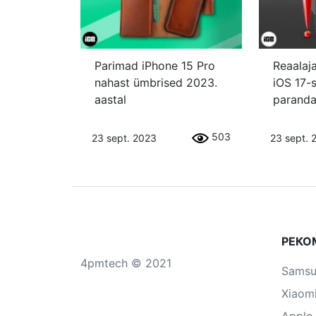
Parimad iPhone 15 Pro
Reaalaja
nahast ümbrised 2023.
iOS 17-
aastal
paranda
503
23 sept. 2023
23 sept. 
РЕКО
4pmtech © 2021
Sams
Xiaom
Apple