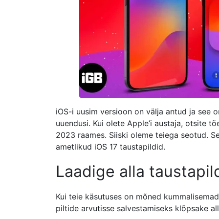
iOS-i uusim versioon on välja antud ja see 
uuendusi. Kui olete Apple’i austaja, otsite t
2023 raames. Siiski oleme teiega seotud. Sel
ametlikud iOS 17 taustapildid.
Laadige alla taustapil
Kui teie käsutuses on mõned kummalisemad 
piltide arvutisse salvestamiseks klõpsake al