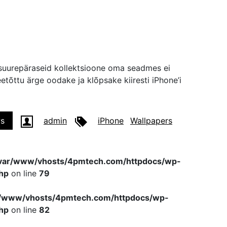
d suurepäraseid kollektsioone oma seadmes ei
etõttu ärge oodake ja klõpsake kiiresti iPhone’i
s
admin
iPhone
Wallpapers
var/www/vhosts/4pmtech.com/httpdocs/wp-
hp
on line
79
r/www/vhosts/4pmtech.com/httpdocs/wp-
hp
on line
82