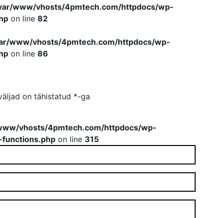
var/www/vhosts/4pmtech.com/httpdocs/wp-
hp
on line
82
var/www/vhosts/4pmtech.com/httpdocs/wp-
hp
on line
86
äljad on tähistatud
*
-ga
www/vhosts/4pmtech.com/httpdocs/wp-
-functions.php
on line
315