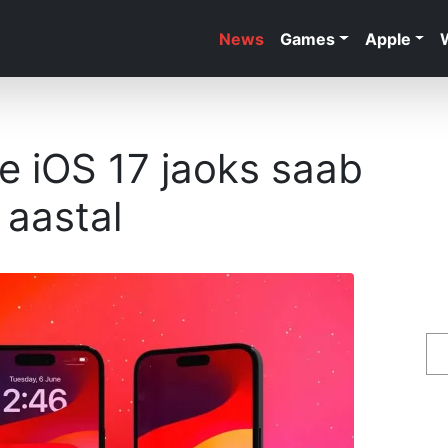
News
Games
Apple
te iOS 17 jaoks saab
 aastal