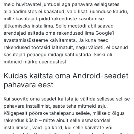
meid huvitavatel juhtudel aga pahavara esialgsetes
allalaadimistes ei kaasatud, vaid lisati uuenduse kaudu,
mille kasutajad pidid rakenduste kasutamise
jätkamiseks installima. Selle meetodi abil saavad
arendajad esitada oma rakendused ilma Google’i
avastamissüsteeme käivitamata. Ja kuna need
rakendused töötasid laitmatult, nagu väideti, ei osanud
kasutajad peaaegu midagi kahtlustada. Siiski oli
mitmeid märke uuendustest,
Kuidas kaitsta oma Android-seadet
pahavara eest
Kui soovite oma seadet kaitsta ja vältida sellesse sellise
pahavara installimist, saate teha mitmeid asju.
Kõigepealt pöörake tähelepanu sellele, milliseid õigusi
rakendus küsib – mitte ainult selle esmakordsel
installimisel, vaid iga kord, kui selle käivitate või