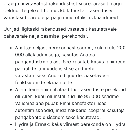
praegu huvitavatest rakendustest suurepäraselt, nagu
öeldud. Tegelikult toimus kõik taustal, rakendused
varastasid paroole ja palju muid olulisi isikuandmeid.
Uurijad liigitasid rakendused vastavalt kasutatavale
pahavarale nelja peamise “perekonda”.
Anatsa: neljast perekonnast suurim, kokku üle 200
000 allalaadimisega, kasutas Anatsa
pangandustroojalast. See kasutab kasutajanimede,
paroolide ja muude isiklike andmete
varastamiseks Androidi juurdepääsetavuse
funktsioonide ekraanipilte.
Alien: teine ​​enim allalaaditud rakenduste perekond
oli Alien, kuhu oli installitud üle 95 000 seadme.
Välismaalane püüab kinni kahefaktorilised
autentimiskoodid, mida häkkerid seejärel kasutaja
pangakontole sisenemiseks kasutavad.
Hydra ja Ermak: kaks viimast perekonda on Hydra