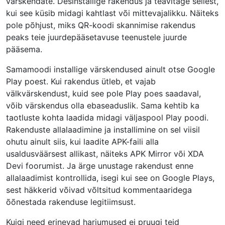
värskendate. Desinstallige rakendus ja teavitage sellest,
kui see küsib midagi kahtlast või mittevajalikku. Näiteks
pole põhjust, miks QR-koodi skannimise rakendus
peaks teie juurdepääsetavuse teenustele juurde
pääsema.
Samamoodi installige värskendused ainult otse Google
Play poest. Kui rakendus ütleb, et vajab
välkvärskendust, kuid see pole Play poes saadaval,
võib värskendus olla ebaseaduslik. Sama kehtib ka
taotluste kohta laadida midagi väljaspool Play poodi.
Rakenduste allalaadimine ja installimine on sel viisil
ohutu ainult siis, kui laadite APK-faili alla
usaldusväärsest allikast, näiteks APK Mirror või XDA
Devi foorumist. Ja ärge unustage rakendust enne
allalaadimist kontrollida, isegi kui see on Google Plays,
sest häkkerid võivad võltsitud kommentaaridega
õõnestada rakenduse legitiimsust.
Kuigi need erinevad harjumused ei pruugi teid