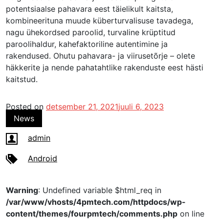
potentsiaalse pahavara eest täielikult kaitsta,
kombineerituna muude küberturvalisuse tavadega,
nagu ühekordsed paroolid, turvaline krüptitud
paroolihaldur, kahefaktoriline autentimine ja
rakendused. Ohutu pahavara- ja viirusetõrje – olete
häkkerite ja nende pahatahtlike rakenduste eest hästi
kaitstud.
Posted on
detsember 21, 2021
juuli 6, 2023
News
admin
Android
Warning
: Undefined variable $html_req in
/var/www/vhosts/4pmtech.com/httpdocs/wp-
content/themes/fourpmtech/comments.php
on line