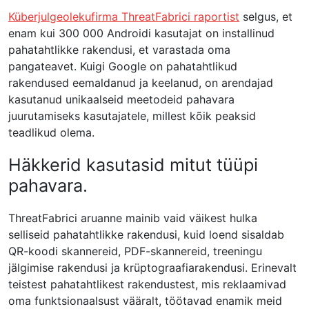
Küberjulgeolekufirma ThreatFabrici raportist
selgus, et
enam kui 300 000 Androidi kasutajat on installinud
pahatahtlikke rakendusi, et varastada oma
pangateavet. Kuigi Google on pahatahtlikud
rakendused eemaldanud ja keelanud, on arendajad
kasutanud unikaalseid meetodeid pahavara
juurutamiseks kasutajatele, millest kõik peaksid
teadlikud olema.
Häkkerid kasutasid mitut tüüpi
pahavara.
ThreatFabrici aruanne mainib vaid väikest hulka
selliseid pahatahtlikke rakendusi, kuid loend sisaldab
QR-koodi skannereid, PDF-skannereid, treeningu
jälgimise rakendusi ja krüptograafiarakendusi. Erinevalt
teistest pahatahtlikest rakendustest, mis reklaamivad
oma funktsionaalsust vääralt, töötavad enamik meid