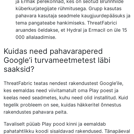
ja Ermak perekonnad, kes on seotud Brunnhilde
küberkurjategijate rühmitusega. Grupp kasutas
pahavara kasutaja seadmele kaugjuurdepääsuks ja
tema pangateabe hankimiseks. ThreatFabrici
aruandes öeldakse, et Hydral ja Ermacil on üle 15
000 allalaadimise.
Kuidas need pahavarapered
Google’i turvameetmetest läbi
saaksid?
ThreatFabric teatas nendest rakendustest Google’ile,
kes eemaldas need viivitamatult oma Play poest ja
keelas need seadmetes, kuhu need olid installitud. Kuid
tegelik probleem on see, kuidas häkkeritel õnnestus
rakendustes pahavara peita.
Tavaliselt püüab Play pood kinni ja eemaldab
pahatahtlikku koodi sisaldavad rakendused. Tänapäeval