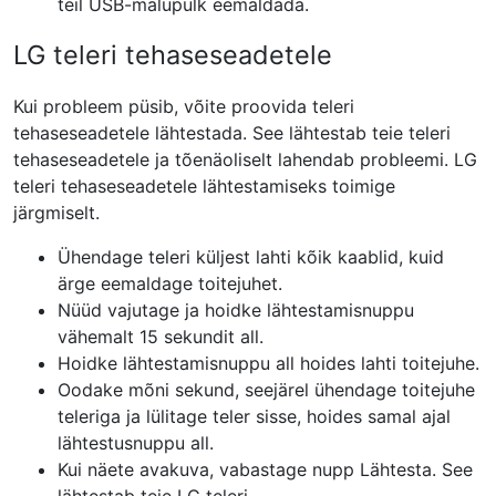
teil USB-mälupulk eemaldada.
LG teleri tehaseseadetele
Kui probleem püsib, võite proovida teleri
tehaseseadetele lähtestada. See lähtestab teie teleri
tehaseseadetele ja tõenäoliselt lahendab probleemi. LG
teleri tehaseseadetele lähtestamiseks toimige
järgmiselt.
Ühendage teleri küljest lahti kõik kaablid, kuid
ärge eemaldage toitejuhet.
Nüüd vajutage ja hoidke
lähtestamisnuppu
vähemalt 15 sekundit all.
Hoidke lähtestamisnuppu all hoides
lahti
toitejuhe.
Oodake mõni sekund, seejärel ühendage toitejuhe
teleriga ja lülitage teler sisse, hoides samal ajal
lähtestusnuppu all.
Kui näete avakuva, vabastage nupp Lähtesta. See