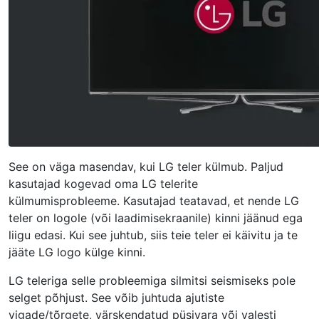
See on väga masendav, kui LG teler külmub. Paljud
kasutajad kogevad oma LG telerite
külmumisprobleeme. Kasutajad teatavad, et nende LG
teler on logole (või laadimisekraanile) kinni jäänud ega
liigu edasi. Kui see juhtub, siis teie teler ei käivitu ja te
jääte LG logo külge kinni.
LG teleriga selle probleemiga silmitsi seismiseks pole
selget põhjust. See võib juhtuda ajutiste
vigade/tõrgete, värskendatud püsivara või valesti