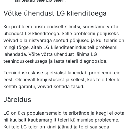
lähtestab teie LG teleri.
Võtke ühendust LG klienditoega
Kui probleem püsib endiselt silmitsi, soovitame võtta
ühendust LG klienditoega. Selle probleemi põhjuseks
võivad olla riistvaraga seotud põhjused ja kui teleris on
mingi tõrge, aitab LG klienditeenindus teil probleemi
lahendada. Võite võtta ühendust lähima LG
teeninduskeskusega ja lasta teleril diagnoosida.
Teeninduskeskuse spetsialist lahendab probleemi teie
eest. Olenevalt kahjustusest ja sellest, kas teie telerile
kehtib garantii, võivad kehtida tasud.
Järeldus
LG on üks populaarsemaid teleribrände ja keegi ei oota
nii kuulsalt kaubamärgilt teleri külmumise probleeme.
Kui teie LG teler on kinni jäänud ja te ei saa seda