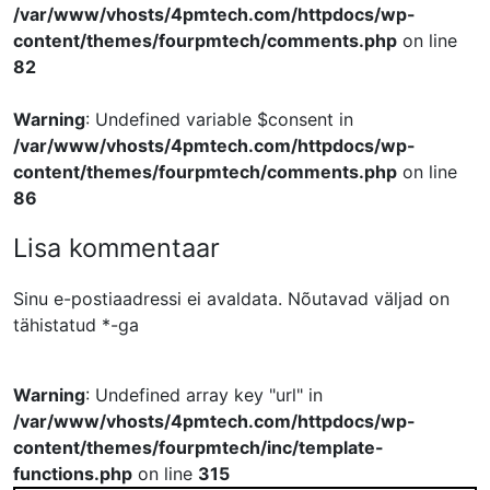
/var/www/vhosts/4pmtech.com/httpdocs/wp-
content/themes/fourpmtech/comments.php
on line
82
Warning
: Undefined variable $consent in
/var/www/vhosts/4pmtech.com/httpdocs/wp-
content/themes/fourpmtech/comments.php
on line
86
Lisa kommentaar
Sinu e-postiaadressi ei avaldata.
Nõutavad väljad on
tähistatud
*
-ga
Warning
: Undefined array key "url" in
/var/www/vhosts/4pmtech.com/httpdocs/wp-
content/themes/fourpmtech/inc/template-
functions.php
on line
315