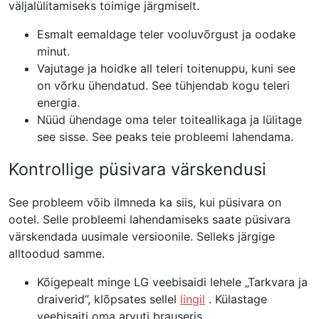
väljalülitamiseks toimige järgmiselt.
Esmalt eemaldage teler vooluvõrgust ja oodake
minut.
Vajutage ja hoidke all teleri toitenuppu, kuni see
on võrku ühendatud. See tühjendab kogu teleri
energia.
Nüüd ühendage oma teler toiteallikaga ja lülitage
see sisse. See peaks teie probleemi lahendama.
Kontrollige püsivara värskendusi
See probleem võib ilmneda ka siis, kui püsivara on
ootel. Selle probleemi lahendamiseks saate püsivara
värskendada uusimale versioonile. Selleks järgige
alltoodud samme.
Kõigepealt minge LG veebisaidi
lehele „Tarkvara ja
draiverid”,
klõpsates sellel
lingil
. Külastage
veebisaiti oma arvuti brauseris.