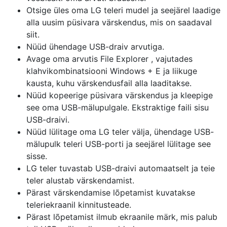
Otsige üles oma LG teleri mudel ja seejärel laadige
alla uusim püsivara värskendus, mis on saadaval
siit.
Nüüd ühendage USB-draiv arvutiga.
Avage oma arvutis
File Explorer
, vajutades
klahvikombinatsiooni
Windows + E
ja liikuge
kausta, kuhu värskendusfail alla laaditakse.
Nüüd kopeerige püsivara värskendus ja kleepige
see oma USB-mälupulgale. Ekstraktige faili sisu
USB-draivi.
Nüüd lülitage oma LG teler välja, ühendage USB-
mälupulk teleri USB-porti ja seejärel lülitage see
sisse.
LG teler tuvastab USB-draivi automaatselt ja teie
teler alustab värskendamist.
Pärast värskendamise lõpetamist kuvatakse
teleriekraanil kinnitusteade.
Pärast lõpetamist ilmub ekraanile märk, mis palub