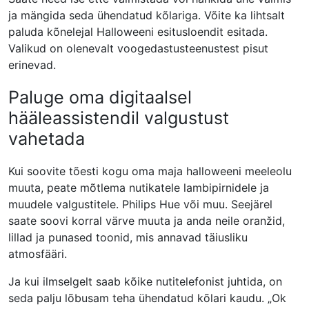
ja mängida seda ühendatud kõlariga. Võite ka lihtsalt
paluda kõnelejal Halloweeni esitusloendit esitada.
Valikud on olenevalt voogedastusteenustest pisut
erinevad.
Paluge oma digitaalsel
hääleassistendil valgustust
vahetada
Kui soovite tõesti kogu oma maja halloweeni meeleolu
muuta, peate mõtlema nutikatele lambipirnidele ja
muudele valgustitele. Philips Hue või muu. Seejärel
saate soovi korral värve muuta ja anda neile oranžid,
lillad ja punased toonid, mis annavad täiusliku
atmosfääri.
Ja kui ilmselgelt saab kõike nutitelefonist juhtida, on
seda palju lõbusam teha ühendatud kõlari kaudu. „Ok