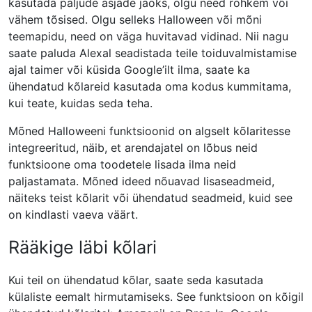
kasutada paljude asjade jaoks, olgu need rohkem või
vähem tõsised. Olgu selleks Halloween või mõni
teemapidu, need on väga huvitavad vidinad. Nii nagu
saate paluda Alexal seadistada teile toiduvalmistamise
ajal taimer või küsida Google’ilt ilma, saate ka
ühendatud kõlareid kasutada oma kodus kummitama,
kui teate, kuidas seda teha.
Mõned Halloweeni funktsioonid on algselt kõlaritesse
integreeritud, näib, et arendajatel on lõbus neid
funktsioone oma toodetele lisada ilma neid
paljastamata. Mõned ideed nõuavad lisaseadmeid,
näiteks teist kõlarit või ühendatud seadmeid, kuid see
on kindlasti vaeva väärt.
Rääkige läbi kõlari
Kui teil on ühendatud kõlar, saate seda kasutada
külaliste eemalt hirmutamiseks. See funktsioon on kõigil