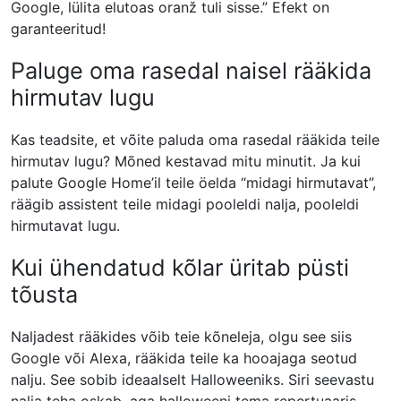
Google, lülita elutoas oranž tuli sisse.” Efekt on
garanteeritud!
Paluge oma rasedal naisel rääkida
hirmutav lugu
Kas teadsite, et võite paluda oma rasedal rääkida teile
hirmutav lugu? Mõned kestavad mitu minutit. Ja kui
palute Google Home’il teile öelda “midagi hirmutavat”,
räägib assistent teile midagi pooleldi nalja, pooleldi
hirmutavat lugu.
Kui ühendatud kõlar üritab püsti
tõusta
Naljadest rääkides võib teie kõneleja, olgu see siis
Google või Alexa, rääkida teile ka hooajaga seotud
nalju. See sobib ideaalselt Halloweeniks. Siri seevastu