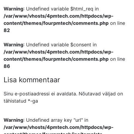
Warning
: Undefined variable $html_req in
/var/www/vhosts/4pmtech.com/httpdocs/wp-
content/themes/fourpmtech/comments.php
on line
82
Warning
: Undefined variable $consent in
/var/www/vhosts/4pmtech.com/httpdocs/wp-
content/themes/fourpmtech/comments.php
on line
86
Lisa kommentaar
Sinu e-postiaadressi ei avaldata.
Nõutavad väljad on
tähistatud
*
-ga
Warning
: Undefined array key "url" in
/var/www/vhosts/4pmtech.com/httpdocs/wp-