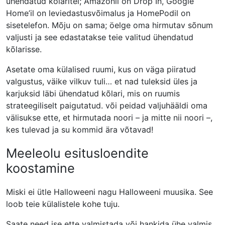
ühendatud kõlaritel; Amazonil on Drop In, Google
Home’il on leviedastusvõimalus ja HomePodil on
sisetelefon. Mõju on sama; öelge oma hirmutav sõnum
valjusti ja see edastatakse teie valitud ühendatud
kõlarisse.
Asetate oma külalised ruumi, kus on väga piiratud
valgustus, väike vilkuv tuli… et nad tuleksid üles ja
karjuksid läbi ühendatud kõlari, mis on ruumis
strateegiliselt paigutatud. või peidad valjuhääldi oma
välisukse ette, et hirmutada noori – ja mitte nii noori –,
kes tulevad ja su kommid ära võtavad!
Meeleolu esitusloendite
koostamine
Miski ei ütle Halloweeni nagu Halloweeni muusika. See
loob teie külalistele kohe tuju.
Saate need ise ette valmistada või hankida ühe valmis