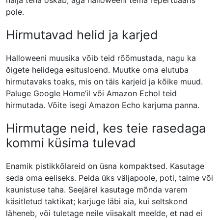
nalja teha oskab, aga halloweeni tema repertuaaris
pole.
Hirmutavad helid ja karjed
Halloweeni muusika võib teid rõõmustada, nagu ka
õigete helidega esitusloend. Muutke oma elutuba
hirmutavaks toaks, mis on täis karjeid ja kõike muud.
Paluge Google Home’il või Amazon Echol teid
hirmutada. Võite isegi Amazon Echo karjuma panna.
Hirmutage neid, kes teie rasedaga
kommi küsima tulevad
Enamik pistikkõlareid on üsna kompaktsed. Kasutage
seda oma eeliseks. Peida üks väljapoole, poti, taime või
kaunistuse taha. Seejärel kasutage mõnda varem
käsitletud taktikat; karjuge läbi aia, kui seltskond
läheneb, või tuletage neile viisakalt meelde, et nad ei