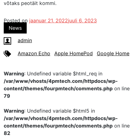
võtaks peotäit kommi.
Posted on
jaanuar 21, 2022
juuli 6, 2023
News
admin
Amazon Echo
Apple HomePod
Google Home
Warning
: Undefined variable $html_req in
/var/www/vhosts/4pmtech.com/httpdocs/wp-
content/themes/fourpmtech/comments.php
on line
79
Warning
: Undefined variable $html5 in
/var/www/vhosts/4pmtech.com/httpdocs/wp-
content/themes/fourpmtech/comments.php
on line
82