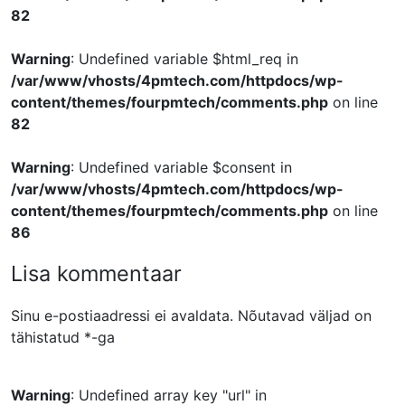
82
Warning
: Undefined variable $html_req in
/var/www/vhosts/4pmtech.com/httpdocs/wp-
content/themes/fourpmtech/comments.php
on line
82
Warning
: Undefined variable $consent in
/var/www/vhosts/4pmtech.com/httpdocs/wp-
content/themes/fourpmtech/comments.php
on line
86
Lisa kommentaar
Sinu e-postiaadressi ei avaldata.
Nõutavad väljad on
tähistatud
*
-ga
Warning
: Undefined array key "url" in