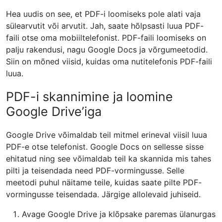
Hea uudis on see, et PDF-i loomiseks pole alati vaja
sülearvutit või arvutit. Jah, saate hõlpsasti luua PDF-
faili otse oma mobiiltelefonist. PDF-faili loomiseks on
palju rakendusi, nagu Google Docs ja võrgumeetodid.
Siin on mõned viisid, kuidas oma nutitelefonis PDF-faili
luua.
PDF-i skannimine ja loomine
Google Drive’iga
Google Drive võimaldab teil mitmel erineval viisil luua
PDF-e otse telefonist. Google Docs on sellesse sisse
ehitatud ning see võimaldab teil ka skannida mis tahes
pilti ja teisendada need PDF-vormingusse. Selle
meetodi puhul näitame teile, kuidas saate pilte PDF-
vormingusse teisendada. Järgige allolevaid juhiseid.
Avage Google Drive ja klõpsake paremas ülanurgas