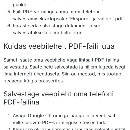
punktil.
Faili PDF-vormingus oma mobiiltelefoni
salvestamiseks klõpsake “Ekspordi” ja valige “.pdf”.
Pärast seda salvestage dokument ja see
salvestatakse teie mobiiltelefoni.
Kuidas veebilehelt PDF-faili luua
Samuti saate oma veebilehe väga lihtsalt PDF-failina
salvestada. Saate neid salvestada ja hiljem lugeda isegi
ilma Interneti-ühenduseta. Siin on meetod, mis töötab
peaaegu kõigis brauserites.
Salvestage veebileht oma telefoni
PDF-failina
Avage Google Chrome ja laadige alla veebisait,
mille soovite PDF-vormingusse teisendada.
Klõpsake ekraani paremas ülanurgas kolmel punktil