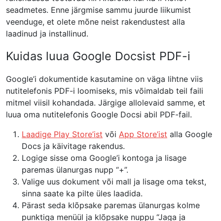
seadmetes. Enne järgmise sammu juurde liikumist
veenduge, et olete mõne neist rakendustest alla
laadinud ja installinud.
Kuidas luua Google Docsist PDF-i
Google’i dokumentide kasutamine on väga lihtne viis
nutitelefonis PDF-i loomiseks, mis võimaldab teil faili
mitmel viisil kohandada. Järgige allolevaid samme, et
luua oma nutitelefonis Google Docsi abil PDF-fail.
Laadige Play Store’ist
või
App Store’ist
alla Google
Docs ja käivitage rakendus.
Logige sisse oma Google’i kontoga ja lisage
paremas ülanurgas nupp “+”.
Valige uus dokument või mall ja lisage oma tekst,
sinna saate ka pilte üles laadida.
Pärast seda klõpsake paremas ülanurgas kolme
punktiga menüül ja klõpsake nuppu “Jaga ja