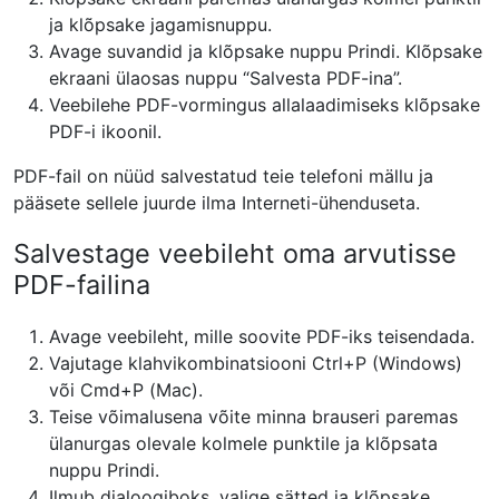
ja klõpsake jagamisnuppu.
Avage suvandid ja klõpsake nuppu Prindi. Klõpsake
ekraani ülaosas nuppu “Salvesta PDF-ina”.
Veebilehe PDF-vormingus allalaadimiseks klõpsake
PDF-i ikoonil.
PDF-fail on nüüd salvestatud teie telefoni mällu ja
pääsete sellele juurde ilma Interneti-ühenduseta.
Salvestage veebileht oma arvutisse
PDF-failina
Avage veebileht, mille soovite PDF-iks teisendada.
Vajutage klahvikombinatsiooni Ctrl+P (Windows)
või Cmd+P (Mac).
Teise võimalusena võite minna brauseri paremas
ülanurgas olevale kolmele punktile ja klõpsata
nuppu Prindi.
Ilmub dialoogiboks, valige sätted ja klõpsake