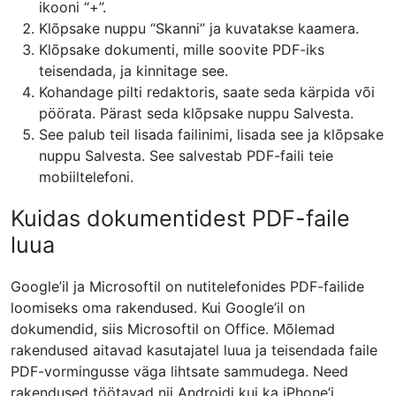
ikooni “+”.
Klõpsake nuppu “Skanni” ja kuvatakse kaamera.
Klõpsake dokumenti, mille soovite PDF-iks
teisendada, ja kinnitage see.
Kohandage pilti redaktoris, saate seda kärpida või
pöörata. Pärast seda klõpsake nuppu Salvesta.
See palub teil lisada failinimi, lisada see ja klõpsake
nuppu Salvesta. See salvestab PDF-faili teie
mobiiltelefoni.
Kuidas dokumentidest PDF-faile
luua
Google’il ja Microsoftil on nutitelefonides PDF-failide
loomiseks oma rakendused. Kui Google’il on
dokumendid, siis Microsoftil on Office. Mõlemad
rakendused aitavad kasutajatel luua ja teisendada faile
PDF-vormingusse väga lihtsate sammudega. Need
rakendused töötavad nii Androidi kui ka iPhone’i