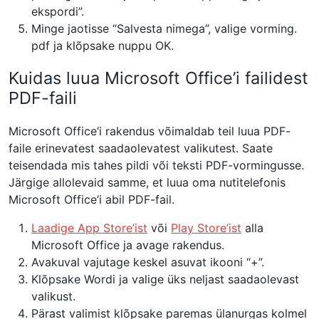
ekspordi”.
Minge jaotisse “Salvesta nimega”, valige vorming.
pdf ja klõpsake nuppu OK.
Kuidas luua Microsoft Office’i failidest
PDF-faili
Microsoft Office’i rakendus võimaldab teil luua PDF-
faile erinevatest saadaolevatest valikutest. Saate
teisendada mis tahes pildi või teksti PDF-vormingusse.
Järgige allolevaid samme, et luua oma nutitelefonis
Microsoft Office’i abil PDF-fail.
Laadige App Store’ist
või
Play Store’ist
alla
Microsoft Office ja avage rakendus.
Avakuval vajutage keskel asuvat ikooni “+”.
Klõpsake Wordi ja valige üks neljast saadaolevast
valikust.
Pärast valimist klõpsake paremas ülanurgas kolmel