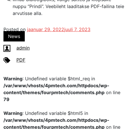
nuppu “Prindi”. Veebileht laaditakse PDF-failina teie
arvutisse alla.
Posted on
jaanuar 29, 2022
juuli 7, 2023
News
admin
PDF
Warning
: Undefined variable $html_req in
/var/www/vhosts/4pmtech.com/httpdocs/wp-
content/themes/fourpmtech/comments.php
on line
79
Warning
: Undefined variable $html5 in
/var/www/vhosts/4pmtech.com/httpdocs/wp-
content/themes/fourpmtech/comments.php
on line