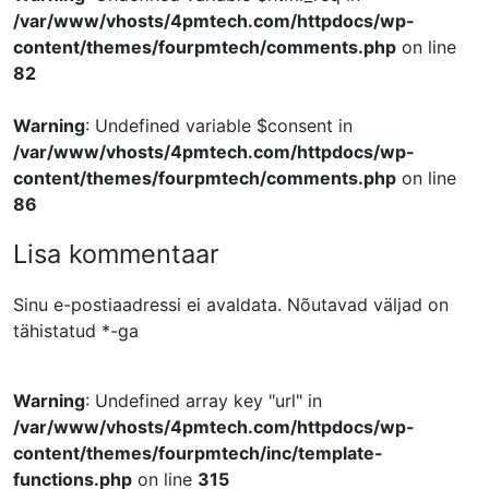
/var/www/vhosts/4pmtech.com/httpdocs/wp-
content/themes/fourpmtech/comments.php
on line
82
Warning
: Undefined variable $consent in
/var/www/vhosts/4pmtech.com/httpdocs/wp-
content/themes/fourpmtech/comments.php
on line
86
Lisa kommentaar
Sinu e-postiaadressi ei avaldata.
Nõutavad väljad on
tähistatud
*
-ga
Warning
: Undefined array key "url" in
/var/www/vhosts/4pmtech.com/httpdocs/wp-
content/themes/fourpmtech/inc/template-
functions.php
on line
315