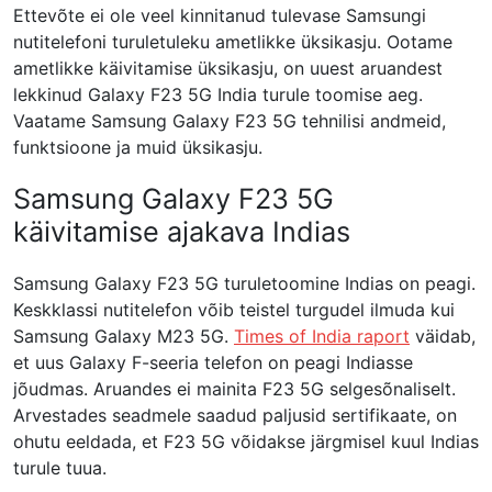
Ettevõte ei ole veel kinnitanud tulevase Samsungi
nutitelefoni turuletuleku ametlikke üksikasju. Ootame
ametlikke käivitamise üksikasju, on uuest aruandest
lekkinud Galaxy F23 5G India turule toomise aeg.
Vaatame Samsung Galaxy F23 5G tehnilisi andmeid,
funktsioone ja muid üksikasju.
Samsung Galaxy F23 5G
käivitamise ajakava Indias
Samsung Galaxy F23 5G turuletoomine Indias on peagi.
Keskklassi nutitelefon võib teistel turgudel ilmuda kui
Samsung Galaxy M23 5G.
Times of India raport
väidab,
et uus Galaxy F-seeria telefon on peagi Indiasse
jõudmas. Aruandes ei mainita F23 5G selgesõnaliselt.
Arvestades seadmele saadud paljusid sertifikaate, on
ohutu eeldada, et F23 5G võidakse järgmisel kuul Indias
turule tuua.