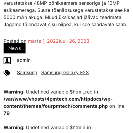
varustatakse 48MP põhikaamera sensoriga ja 13MP
esikaameraga. Suure tõenäosusega varustatakse see ka
5000 mAh akuga. Muud üksikasjad jäävad teadmata.
Jagame täiendavat sisu niipea, kui see saadavale saab.
Posted on
märts 1, 2022
juuli 26, 2023
News
admin
Samsung
Samsung Galaxy F23
Warning
: Undefined variable $html_req in
/var/www/vhosts/4pmtech.com/httpdocs/wp-
content/themes/fourpmtech/comments.php
on line
79
Warning
: Undefined variable $html5 in