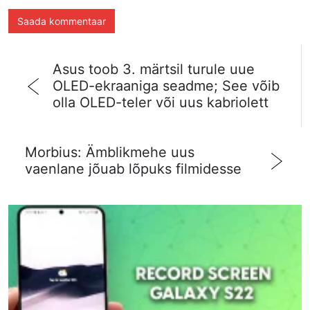
Asus toob 3. märtsil turule uue
OLED-ekraaniga seadme; See võib
olla OLED-teler või uus kabriolett
Morbius: Ämblikmehe uus
vaenlane jõuab lõpuks filmidesse