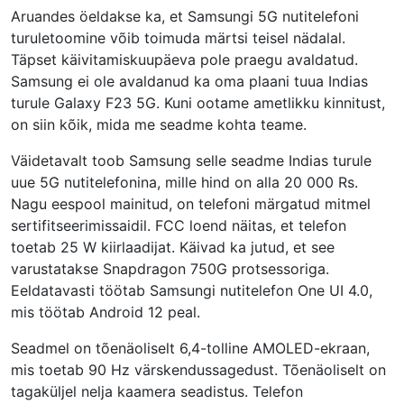
Aruandes öeldakse ka, et Samsungi 5G nutitelefoni
turuletoomine võib toimuda märtsi teisel nädalal.
Täpset käivitamiskuupäeva pole praegu avaldatud.
Samsung ei ole avaldanud ka oma plaani tuua Indias
turule Galaxy F23 5G. Kuni ootame ametlikku kinnitust,
on siin kõik, mida me seadme kohta teame.
Väidetavalt toob Samsung selle seadme Indias turule
uue 5G nutitelefonina, mille hind on alla 20 000 Rs.
Nagu eespool mainitud, on telefoni märgatud mitmel
sertifitseerimissaidil. FCC loend näitas, et telefon
toetab 25 W kiirlaadijat. Käivad ka jutud, et see
varustatakse Snapdragon 750G protsessoriga.
Eeldatavasti töötab Samsungi nutitelefon One UI 4.0,
mis töötab Android 12 peal.
Seadmel on tõenäoliselt 6,4-tolline AMOLED-ekraan,
mis toetab 90 Hz värskendussagedust. Tõenäoliselt on
tagaküljel nelja kaamera seadistus. Telefon