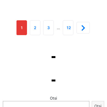
1
2
3
…
12
Otsi
Otsi