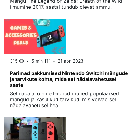
Mängu The Legend of Zelda: Breath of the Wild
ilmumine 2017. aastal tundub olevat ammu,
315
5 min
21 apr. 2023
Parimad pakkumised Nintendo Switchi mängude
ja tarvikute kohta, mida sel nädalavahetusel
saate
Sel nädalal oleme leidnud mõned populaarsed
mängud ja kasulikud tarvikud, mis võivad sel
nädalavahetusel hea