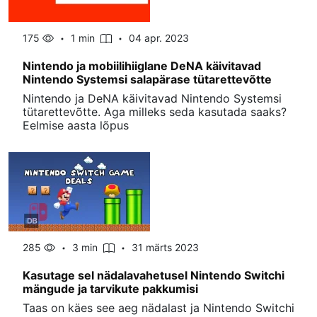
175
1 min
04 apr. 2023
Nintendo ja mobiilihiiglane DeNA käivitavad
Nintendo Systemsi salapärase tütarettevõtte
Nintendo ja DeNA käivitavad Nintendo Systemsi
tütarettevõtte. Aga milleks seda kasutada saaks?
Eelmise aasta lõpus
285
3 min
31 märts 2023
Kasutage sel nädalavahetusel Nintendo Switchi
mängude ja tarvikute pakkumisi
Taas on käes see aeg nädalast ja Nintendo Switchi