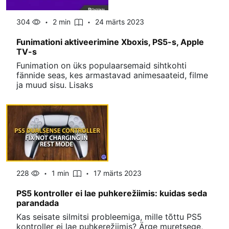
304
2 min
24 märts 2023
Funimationi aktiveerimine Xboxis, PS5-s, Apple
TV-s
Funimation on üks populaarsemaid sihtkohti
fännide seas, kes armastavad animesaateid, filme
ja muud sisu. Lisaks
228
1 min
17 märts 2023
PS5 kontroller ei lae puhkerežiimis: kuidas seda
parandada
Kas seisate silmitsi probleemiga, mille tõttu PS5
kontroller ei lae puhkerežiimis? Ärge muretsege,