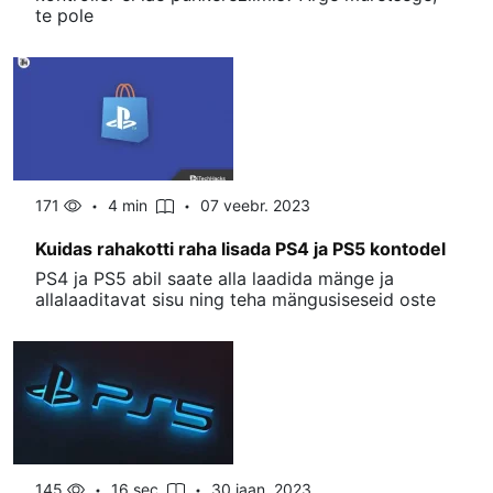
te pole
171
4 min
07 veebr. 2023
Kuidas rahakotti raha lisada PS4 ja PS5 kontodel
PS4 ja PS5 abil saate alla laadida mänge ja
allalaaditavat sisu ning teha mängusiseseid oste
145
16 sec
30 jaan. 2023