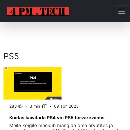
PS5
283
3 min
09 apr. 2023
Kuidas käivitada PS4 või PS5 turvarežiimis
Meile kõigile meeldib mängida oma arvutites ja