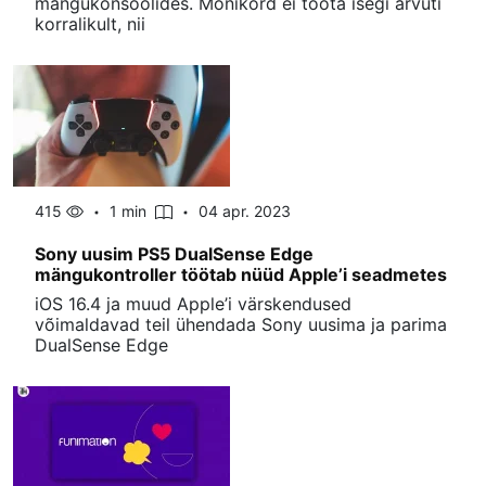
mängukonsoolides. Mõnikord ei tööta isegi arvuti
korralikult, nii
415
1 min
04 apr. 2023
Sony uusim PS5 DualSense Edge
mängukontroller töötab nüüd Apple’i seadmetes
iOS 16.4 ja muud Apple’i värskendused
võimaldavad teil ühendada Sony uusima ja parima
DualSense Edge