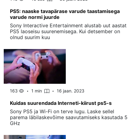
PS5: naaske tavapärase varude taastamisega
varude normi juurde
Sony Interactive Entertainment alustab uut aastat
PS5 laoseisu suurenemisega. Kui detsember on
olnud suurim kuu
163
1 min
16 jaan. 2023
Kuidas suurendada Interneti-kiirust ps5-s
Sony PS5 ja Wi-Fi on terve lugu. Laske sellel
parema läbilaskevõime saavutamiseks kasutada 5
GHz