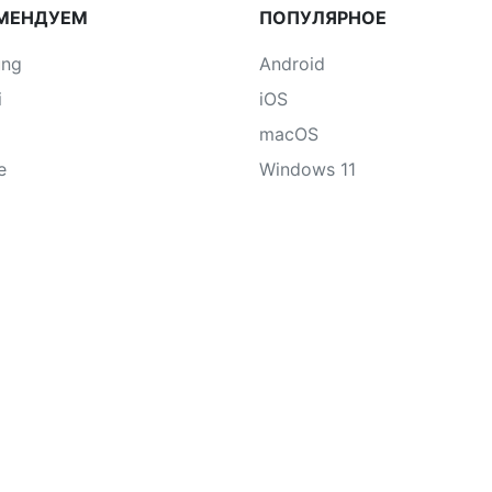
МЕНДУЕМ
ПОПУЛЯРНОЕ
ung
Android
i
iOS
macOS
e
Windows 11