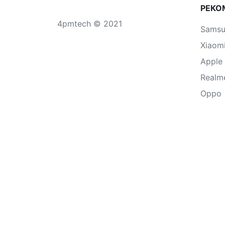
РЕКО
4pmtech © 2021
Sams
Xiaom
Apple
Realm
Oppo