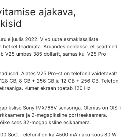
vitamise ajakava,
kisid
urule juulis 2022. Vivo uute esmaklassiliste
on hetkel teadmata. Aruandes öeldakse, et seadmed
sab V25 umbes 385 dollarit, samas kui V25 Pro
used. Alates V25 Pro-st on telefonil väidetavalt
 128 GB, 8 GB + 256 GB ja 12 GB + 256 GB. Telefon
-ekraaniga. Kumer ekraan toetab 120 Hz
apikslise Sony IMX766V sensoriga. Olemas on OIS-i
inurkkaamera ja 2-megapiksline portreekaamera.
ilõike sees 32-megapiksline esikaamera.
8100 SoC. Telefonil on ka 4500 mAh aku koos 80 W