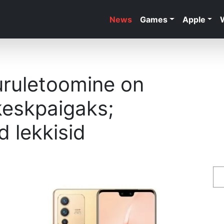
News
Games
Apple
uruletoomine on
keskpaigaks;
 lekkisid