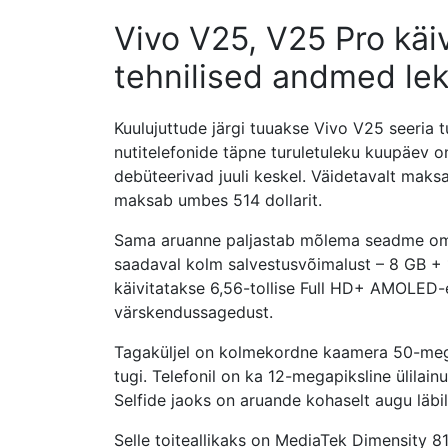
Vivo V25, V25 Pro käi
tehnilised andmed lek
Kuulujuttude järgi tuuakse Vivo V25 seeria t
nutitelefonide täpne turuletuleku kuupäev 
debüteerivad juuli keskel. Väidetavalt mak
maksab umbes 514 dollarit.
Sama aruanne paljastab mõlema seadme omad
saadaval kolm salvestusvõimalust – 8 GB +
käivitatakse 6,56-tollise Full HD+ AMOLED
värskendussagedust.
Tagaküljel on kolmekordne kaamera 50-meg
tugi. Telefonil on ka 12-megapiksline ülila
Selfide jaoks on aruande kohaselt augu läb
Selle toiteallikaks on MediaTek Dimensity 