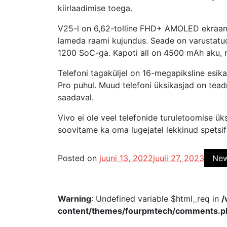
kiirlaadimise toega.
V25-l on 6,62-tolline FHD+ AMOLED ekraan,
lameda raami kujundus. Seade on varustat
1200 SoC-ga. Kapoti all on 4500 mAh aku, m
Telefoni tagaküljel on 16-megapiksline es
Pro puhul. Muud telefoni üksikasjad on tea
saadaval.
Vivo ei ole veel telefonide turuletoomise ük
soovitame ka oma lugejatel lekkinud spetsif
Posted on
juuni 13, 2022
juuli 27, 2023
Ne
Warning
: Undefined variable $html_req in
/
content/themes/fourpmtech/comments.p