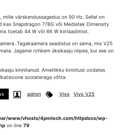
 mille värskendussagedus on 90 Hz. Sellel on
ud kas Snapdragon 778G või Mediatek Dimensity
is toetab 44 W või 66 W kiirlaadimist.
ikaamera. Tagakaamera seadistus on sama, mis V25
dmata. Jagame rohkem üksikasju niipea, kui see on
sikasju kinnitanud. Ametlikku kinnitust oodates
ikatsioone soolateraga võtta.
ws
admin
Vivo
Vivo V25
var/www/vhosts/4pmtech.com/httpdocs/wp-
hp
on line
79