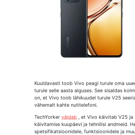
Kuuldavasti toob Vivo peagi turule oma uued
turule selle aasta alguses. See sisaldas kol
on, et Vivo toob lähikuudel turule V25 seer
vähemalt kahte nutitelefoni.
TechYorker
väidab
, et Vivo käivitab V25 ja
käivitamise kuupäevi ja tehnilisi andmeid. 
spetsifikatsioonidele, funktsioonidele ja muu