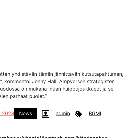
etten yhdistävän tämän jännittävän kutsutapahtuman,
”, kommentoi Jenny Hall, Ampversen strategisten
muodossa on mukana Intian huippujoukkueet ja se
sien parhaat puolet.”
, 2023
News
admin
BGMI