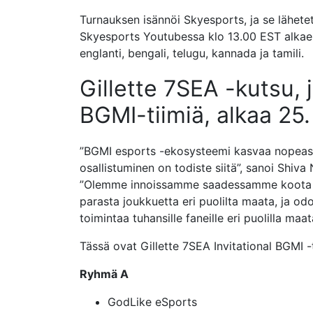
Turnauksen isännöi Skyesports, ja se lähet
Skyesports Youtubessa klo 13.00 EST alkaen.
englanti, bengali, telugu, kannada ja tamili.
Gillette 7SEA -kutsu,
BGMI-tiimiä, alkaa 25
”BGMI esports -ekosysteemi kasvaa nopeasti
osallistuminen on todiste siitä”, sanoi Shiva
”Olemme innoissamme saadessamme koota Gil
parasta joukkuetta eri puolilta maata, ja o
toimintaa tuhansille faneille eri puolilla maat
Tässä ovat Gillette 7SEA Invitational BGMI -
Ryhmä A
GodLike eSports