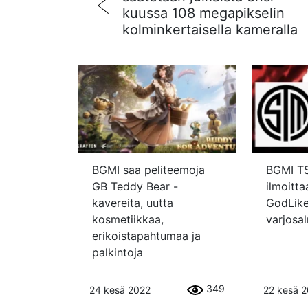
kuussa 108 megapikselin
kolminkertaisella kameralla
BGMI saa peliteemoja
BGMI TS
GB Teddy Bear -
ilmoitt
kavereita, uutta
GodLike
kosmetiikkaa,
varjosa
erikoistapahtumaa ja
palkintoja
349
24 kesä 2022
22 kesä 