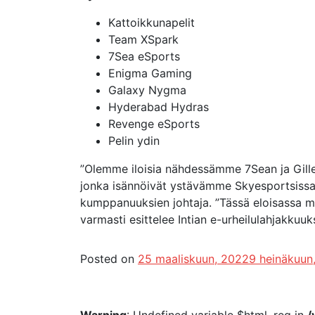
Kattoikkunapelit
Team XSpark
7Sea eSports
Enigma Gaming
Galaxy Nygma
Hyderabad Hydras
Revenge eSports
Pelin ydin
”Olemme iloisia nähdessämme 7Sean ja Gill
jonka isännöivät ystävämme Skyesportsissa
kumppanuuksien johtaja. ”Tässä eloisassa 
varmasti esittelee Intian e-urheilulahjakkuuk
Posted on
25 maaliskuun, 2022
9 heinäkuun