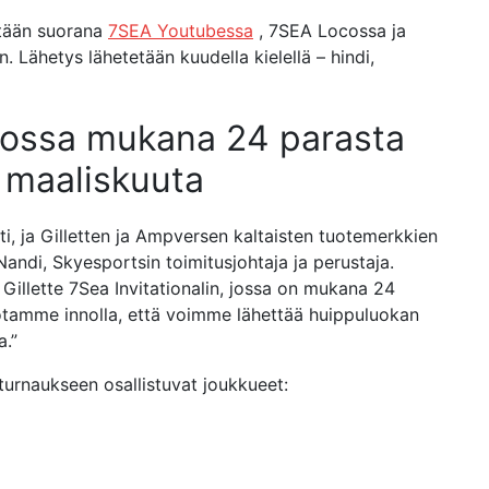
etään suorana
7SEA Youtubessa
, 7SEA Locossa ja
 Lähetys lähetetään kuudella kielellä – hindi,
 jossa mukana 24 parasta
. maaliskuuta
, ja Gilletten ja Ampversen kaltaisten tuotemerkkien
 Nandi, Skyesportsin toimitusjohtaja ja perustaja.
lette 7Sea Invitationalin, jossa on mukana 24
dotamme innolla, että voimme lähettää huippuluokan
a.”
turnaukseen osallistuvat joukkueet: