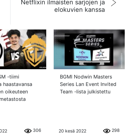
Netflixin ilmaisten sarjojen ja
elokuvien kanssa
M -tiimi
BGMI Nodwin Masters
aa haastavansa
Series Lan Event Invited
n oikeuteen
Team -lista julkistettu
lmetastosta
306
298
2022
20 kesä 2022