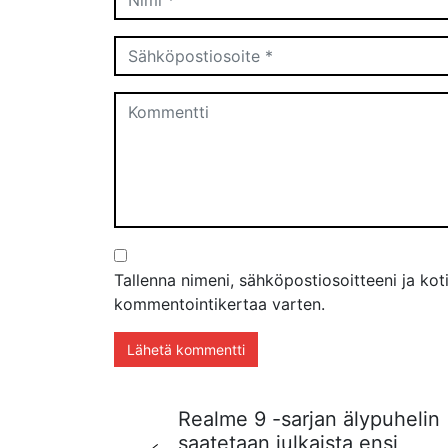
Tallenna nimeni, sähköpostiosoitteeni ja ko
kommentointikertaa varten.
Realme 9 -sarjan älypuhelin
saatetaan julkaista ensi