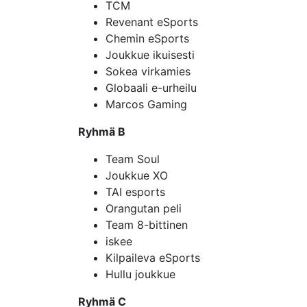
TCM
Revenant eSports
Chemin eSports
Joukkue ikuisesti
Sokea virkamies
Globaali e-urheilu
Marcos Gaming
Ryhmä B
Team Soul
Joukkue XO
TAI esports
Orangutan peli
Team 8-bittinen
iskee
Kilpaileva eSports
Hullu joukkue
Ryhmä C