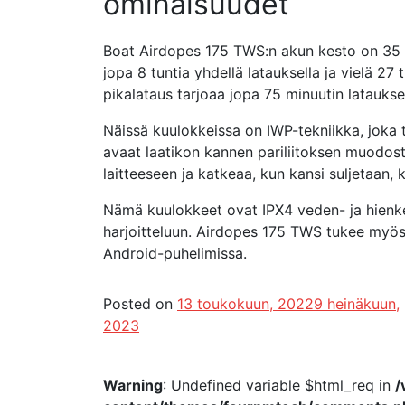
ominaisuudet
Boat Airdopes 175 TWS:n akun kesto on 35 tu
jopa 8 tuntia yhdellä latauksella ja vielä 2
pikalataus tarjoaa jopa 75 minuutin lataukse
Näissä kuulokkeissa on IWP-tekniikka, joka 
avaat laatikon kannen pariliitoksen muodo
laitteeseen ja katkeaa, kun kansi suljetaan, 
Nämä kuulokkeet ovat IPX4 veden- ja hienkes
harjoitteluun. Airdopes 175 TWS tukee myös 
Android-puhelimissa.
Posted on
13 toukokuun, 2022
9 heinäkuun,
2023
Warning
: Undefined variable $html_req in
/