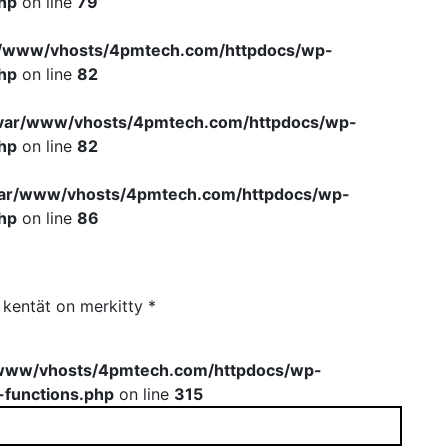
hp
on line
79
r/www/vhosts/4pmtech.com/httpdocs/wp-
hp
on line
82
var/www/vhosts/4pmtech.com/httpdocs/wp-
hp
on line
82
var/www/vhosts/4pmtech.com/httpdocs/wp-
hp
on line
86
t kentät on merkitty
*
www/vhosts/4pmtech.com/httpdocs/wp-
-functions.php
on line
315