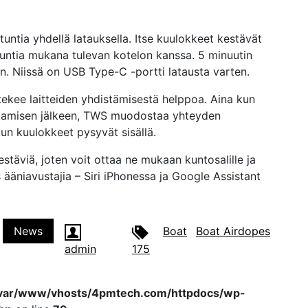
ntia yhdellä latauksella. Itse kuulokkeet kestävät
7 tuntia mukana tulevan kotelon kanssa. 5 minuutin
n. Niissä on USB Type-C -portti latausta varten.
tekee laitteiden yhdistämisestä helppoa. Aina kun
stamisen jälkeen, TWS muodostaa yhteyden
kun kuulokkeet pysyvät sisällä.
täviä, joten voit ottaa ne mukaan kuntosalille ja
ääniavustajia – Siri iPhonessa ja Google Assistant
News
Boat
Boat Airdopes
admin
175
var/www/vhosts/4pmtech.com/httpdocs/wp-