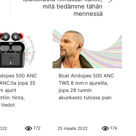
mitä tiedämme tähän
mennessä
irdopes 500 ANC
Boat Airdopes 500 ANC
-ANC:lla jopa 35
TWS 8 mm:n ajureilla,
m ajurit
jopa 28 tunnin
ttiin: hinta,
akunkesto tulossa pian
 tiedot
172
174
2022
25 maalis 2022