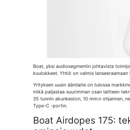
Boat, yksi audiosegmentin johtavista toimijo
kuulokkeet. Yhtiö on valmis lanseeraamaan
Yrityksen uusin äänilaite on tulossa markkino
mikä paljastaa suurimman osan laitteen tekn
35 tunnin akunkeston, 10 mm:n ohjaimen, nel
Type-C -portin.
Boat Airdopes 175: tek