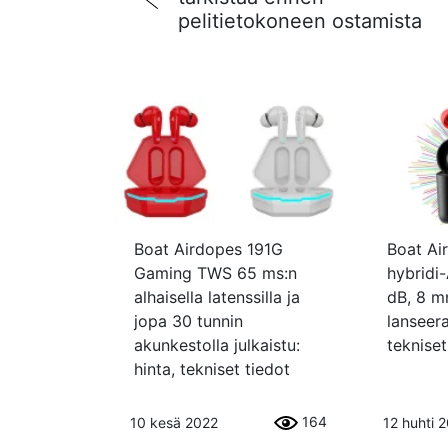
pelitietokoneen ostamista
Boat Airdopes 191G
Boat A
Gaming TWS 65 ms:n
hybridi
alhaisella latenssilla ja
dB, 8 m
jopa 30 tunnin
lanseera
akunkestolla julkaistu:
tekniset
hinta, tekniset tiedot
164
10 kesä 2022
12 huhti 