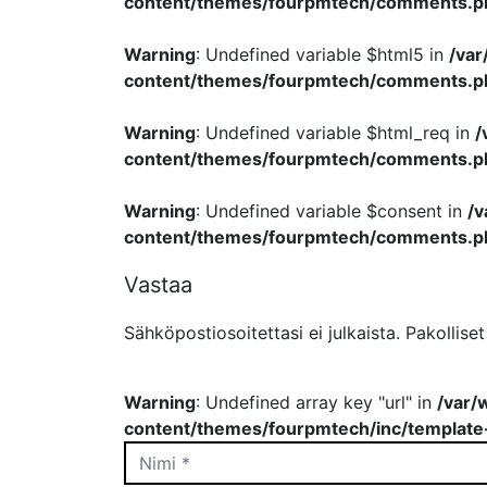
content/themes/fourpmtech/comments.p
Warning
: Undefined variable $html5 in
/va
content/themes/fourpmtech/comments.p
Warning
: Undefined variable $html_req in
/
content/themes/fourpmtech/comments.p
Warning
: Undefined variable $consent in
/
content/themes/fourpmtech/comments.p
Vastaa
Sähköpostiosoitettasi ei julkaista.
Pakollise
Warning
: Undefined array key "url" in
/var/
content/themes/fourpmtech/inc/template