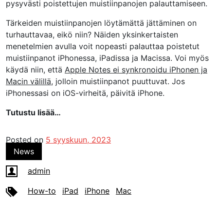
pysyvästi poistettujen muistiinpanojen palauttamiseen.
Tärkeiden muistiinpanojen löytämättä jättäminen on
turhauttavaa, eikö niin? Näiden yksinkertaisten
menetelmien avulla voit nopeasti palauttaa poistetut
muistiinpanot iPhonessa, iPadissa ja Macissa. Voi myös
käydä niin, että
Apple Notes ei synkronoidu iPhonen ja
Macin välillä,
jolloin muistiinpanot puuttuvat. Jos
iPhonessasi on iOS-virheitä, päivitä iPhone.
Tutustu lisää…
Posted on
5 syyskuun, 2023
News
admin
How-to
iPad
iPhone
Mac