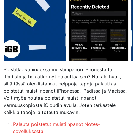
Poistitko vahingossa muistiinpanon iPhonesta tai
iPadista ja haluatko nyt palauttaa sen? No, älä huoli,
sillä tässä olen listannut helppoja tapoja palauttaa
poistetut muistiinpanot iPhonessa, iPadissa ja Macissa.
Voit myös noutaa poistetut muistiinpanot
varmuuskopiosta iCloudin avulla. Joten tarkastele
kaikkia tapoja ja toteuta mukavin.
Palauta poistetut muistiinpanot Notes-
sovelluksesta