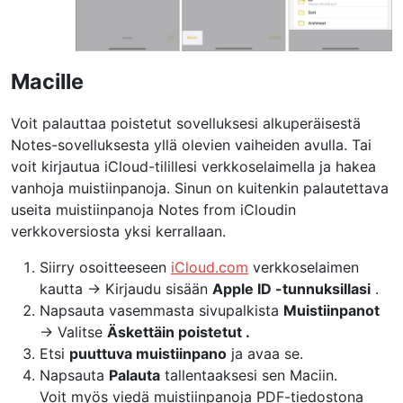
Macille
Voit palauttaa poistetut sovelluksesi alkuperäisestä
Notes-sovelluksesta yllä olevien vaiheiden avulla. Tai
voit kirjautua iCloud-tilillesi verkkoselaimella ja hakea
vanhoja muistiinpanoja. Sinun on kuitenkin palautettava
useita muistiinpanoja Notes from iCloudin
verkkoversiosta yksi kerrallaan.
Siirry osoitteeseen
iCloud.com
verkkoselaimen
kautta → Kirjaudu sisään
Apple ID -tunnuksillasi
.
Napsauta vasemmasta sivupalkista
Muistiinpanot
→ Valitse
Äskettäin poistetut .
Etsi
puuttuva muistiinpano
ja avaa se.
Napsauta
Palauta
tallentaaksesi sen Maciin.
Voit myös
viedä muistiinpanoja PDF-tiedostona