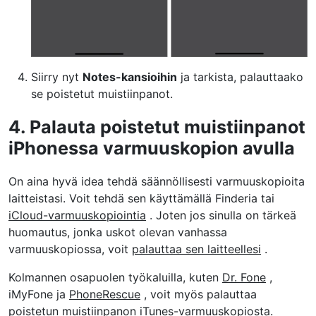
Siirry nyt
Notes-kansioihin
ja tarkista, palauttaako
se poistetut muistiinpanot.
4. Palauta poistetut muistiinpanot
iPhonessa varmuuskopion avulla
On aina hyvä idea tehdä säännöllisesti varmuuskopioita
laitteistasi. Voit tehdä sen käyttämällä Finderia tai
iCloud-varmuuskopiointia
. Joten jos sinulla on tärkeä
huomautus, jonka uskot olevan vanhassa
varmuuskopiossa, voit
palauttaa sen laitteellesi
.
Kolmannen osapuolen työkaluilla, kuten
Dr. Fone
,
iMyFone ja
PhoneRescue
, voit myös palauttaa
poistetun muistiinpanon iTunes-varmuuskopiosta.