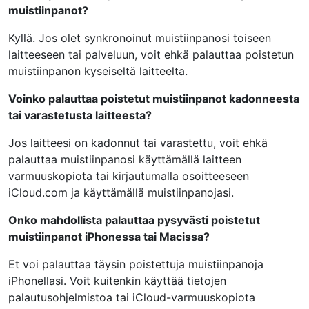
muistiinpanot?
Kyllä. Jos olet synkronoinut muistiinpanosi toiseen
laitteeseen tai palveluun, voit ehkä palauttaa poistetun
muistiinpanon kyseiseltä laitteelta.
Voinko palauttaa poistetut muistiinpanot kadonneesta
tai varastetusta laitteesta?
Jos laitteesi on kadonnut tai varastettu, voit ehkä
palauttaa muistiinpanosi käyttämällä laitteen
varmuuskopiota tai kirjautumalla osoitteeseen
iCloud.com ja käyttämällä muistiinpanojasi.
Onko mahdollista palauttaa pysyvästi poistetut
muistiinpanot iPhonessa tai Macissa?
Et voi palauttaa täysin poistettuja muistiinpanoja
iPhonellasi. Voit kuitenkin käyttää tietojen
palautusohjelmistoa tai iCloud-varmuuskopiota