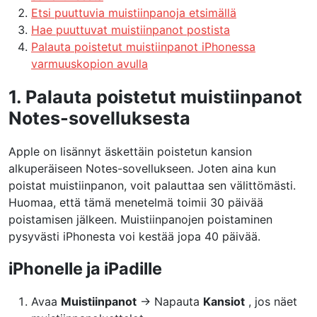
Etsi puuttuvia muistiinpanoja etsimällä
Hae puuttuvat muistiinpanot postista
Palauta poistetut muistiinpanot iPhonessa
varmuuskopion avulla
1. Palauta poistetut muistiinpanot
Notes-sovelluksesta
Apple on lisännyt äskettäin poistetun kansion
alkuperäiseen Notes-sovellukseen. Joten aina kun
poistat muistiinpanon, voit palauttaa sen välittömästi.
Huomaa, että tämä menetelmä toimii 30 päivää
poistamisen jälkeen. Muistiinpanojen poistaminen
pysyvästi iPhonesta voi kestää jopa 40 päivää.
iPhonelle ja iPadille
Avaa
Muistiinpanot
→ Napauta
Kansiot
, jos näet