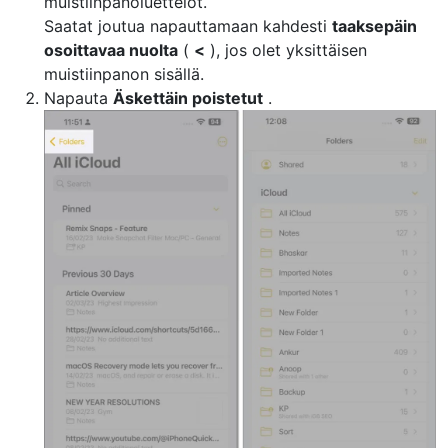
muistiinpanoluettelot.
Saatat joutua napauttamaan kahdesti
taaksepäin
osoittavaa nuolta
(
<
), jos olet yksittäisen
muistiinpanon sisällä.
Napauta
Äskettäin poistetut
.