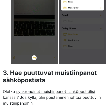
3. Hae puuttuvat muistiinpanot
sähköpostista
Oletko
synkronoinut muistiinpanot sähköpostitilisi
kanssa
? Jos kyllä, tilin poistaminen johtaa puuttuviin
muistiinpanoihin.