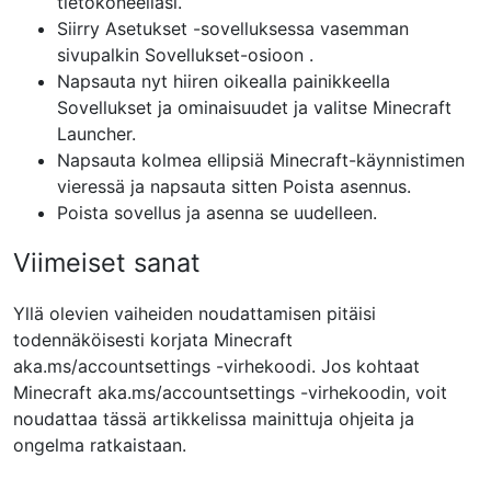
tietokoneellasi.
Siirry
Asetukset
-sovelluksessa
vasemman
sivupalkin
Sovellukset-osioon .
Napsauta nyt hiiren oikealla painikkeella
Sovellukset ja ominaisuudet
ja valitse
Minecraft
Launcher.
Napsauta kolmea ellipsiä
Minecraft-käynnistimen
vieressä
ja napsauta sitten
Poista asennus.
Poista sovellus ja asenna se uudelleen.
Viimeiset sanat
Yllä olevien vaiheiden noudattamisen pitäisi
todennäköisesti korjata Minecraft
aka.ms/accountsettings -virhekoodi. Jos kohtaat
Minecraft aka.ms/accountsettings -virhekoodin, voit
noudattaa tässä artikkelissa mainittuja ohjeita ja
ongelma ratkaistaan.