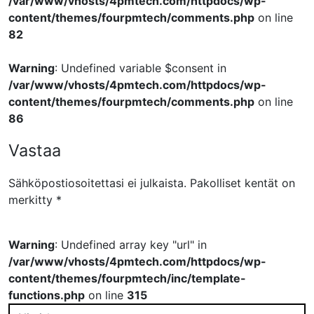
/var/www/vhosts/4pmtech.com/httpdocs/wp-
content/themes/fourpmtech/comments.php
on line
82
Warning
: Undefined variable $consent in
/var/www/vhosts/4pmtech.com/httpdocs/wp-
content/themes/fourpmtech/comments.php
on line
86
Vastaa
Sähköpostiosoitettasi ei julkaista.
Pakolliset kentät on
merkitty
*
Warning
: Undefined array key "url" in
/var/www/vhosts/4pmtech.com/httpdocs/wp-
content/themes/fourpmtech/inc/template-
functions.php
on line
315