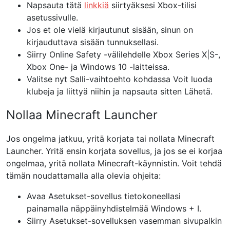
Napsauta tätä
linkkiä
siirtyäksesi Xbox-tilisi
asetussivulle.
Jos et ole vielä kirjautunut sisään, sinun on
kirjauduttava sisään tunnuksellasi.
Siirry
Online Safety
-välilehdelle Xbox Series X|S-,
Xbox One- ja Windows 10 -laitteissa.
Valitse nyt
Salli-vaihtoehto
kohdassa Voit luoda
klubeja
ja liittyä niihin ja napsauta sitten
Lähetä.
Nollaa Minecraft Launcher
Jos ongelma jatkuu, yritä korjata tai nollata Minecraft
Launcher. Yritä ensin korjata sovellus, ja jos se ei korjaa
ongelmaa, yritä nollata Minecraft-käynnistin. Voit tehdä
tämän noudattamalla alla olevia ohjeita:
Avaa
Asetukset-sovellus
tietokoneellasi
painamalla
näppäinyhdistelmää
Windows + I.
Siirry
Asetukset-sovelluksen
vasemman sivupalkin