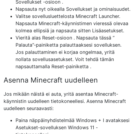
Sovellukset
-osioon
.
Napsauta nyt oikealla
Sovellukset ja ominaisuudet.
Valitse
sovellusluettelosta Minecraft Launcher.
Napsauta
Minecraft-käynnistimen
vieressä olevaa
kolmea ellipsiä
ja napsauta sitten
Lisäasetukset.
Vieritä alas
Reset-osioon
. Napsauta tässä ”
Palauta”-painiketta
palauttaaksesi sovelluksen.
Jos palauttaminen ei korjaa ongelmaa, yritä
nollata sovellusasetukset. Voit tehdä tämän
napsauttamalla
Reset-painiketta
.
Asenna Minecraft uudelleen
Jos mikään näistä ei auta, yritä asentaa Minecraft-
käynnistin uudelleen tietokoneellesi. Asenna Minecraft
uudelleen seuraavasti:
Paina näppäinyhdistelmää
Windows + I
avataksesi
Asetukset-sovelluksen
Windows 11 -