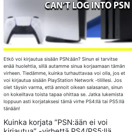
Etkö voi kirjautua sisään PSN:ään? Sinun ei tarvitse
enää huolehtia, sillä autamme sinua korjaamaan tämän
virheen. Tiedämme, kuinka turhauttavaa voi olla, jos et
voi kirjautua sisään PlayStation Network -tilillesi. Jos
olet täysin varma, että annoit oikean salasanan, sinun
on kokeiltava toista tapaa ohittaa se. Jatka lukemista
loppuun asti korjataksesi tämä virhe PS4:llä tai PS5:llä
tänään!
Kuinka korjata ”PSN:ään ei voi
kirjautua” -virhettä PS4/PS5:llä