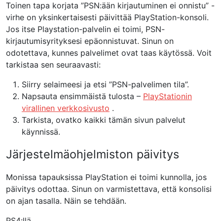
Toinen tapa korjata ”PSN:ään kirjautuminen ei onnistu” -
virhe on yksinkertaisesti päivittää PlayStation-konsoli.
Jos itse Playstation-palvelin ei toimi, PSN-
kirjautumisyrityksesi epäonnistuvat. Sinun on
odotettava, kunnes palvelimet ovat taas käytössä. Voit
tarkistaa sen seuraavasti:
Siirry selaimeesi ja etsi ”PSN-palvelimen tila”.
Napsauta ensimmäistä tulosta –
PlayStationin
virallinen verkkosivusto
.
Tarkista, ovatko kaikki tämän sivun palvelut
käynnissä.
Järjestelmäohjelmiston päivitys
Monissa tapauksissa PlayStation ei toimi kunnolla, jos
päivitys odottaa. Sinun on varmistettava, että konsolisi
on ajan tasalla. Näin se tehdään.
PS4:llä