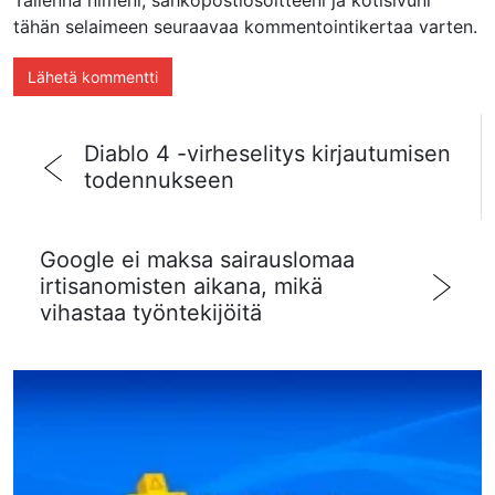
Tallenna nimeni, sähköpostiosoitteeni ja kotisivuni
tähän selaimeen seuraavaa kommentointikertaa varten.
Diablo 4 -virheselitys kirjautumisen
todennukseen
Google ei maksa sairauslomaa
irtisanomisten aikana, mikä
vihastaa työntekijöitä