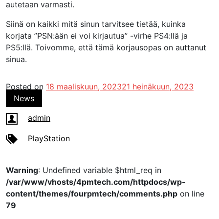
autetaan varmasti.
Siinä on kaikki mitä sinun tarvitsee tietää, kuinka
korjata ”PSN:ään ei voi kirjautua” -virhe PS4:llä ja
PS5:llä. Toivomme, että tämä korjausopas on auttanut
sinua.
Posted on
18 maaliskuun, 2023
21 heinäkuun, 2023
News
admin
PlayStation
Warning
: Undefined variable $html_req in
/var/www/vhosts/4pmtech.com/httpdocs/wp-
content/themes/fourpmtech/comments.php
on line
79