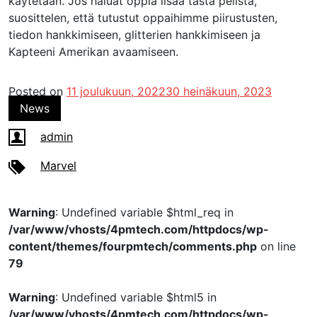
käytetään. Jos haluat oppia lisää tästä pelistä,
suosittelen, että tutustut oppaihimme piirustusten,
tiedon hankkimiseen, glitterien hankkimiseen ja
Kapteeni Amerikan avaamiseen.
Posted on
11 joulukuun, 2022
30 heinäkuun, 2023
News
admin
Marvel
Warning
: Undefined variable $html_req in
/var/www/vhosts/4pmtech.com/httpdocs/wp-
content/themes/fourpmtech/comments.php
on line
79
Warning
: Undefined variable $html5 in
/var/www/vhosts/4pmtech.com/httpdocs/wp-