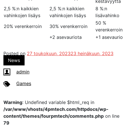
kestävyyttä
2,5 %:n kaikkien
2,5 %:n kaikkien
8 %:n
vahinkojen lisäys
vahinkojen lisäys
lisävahinko
50 %
20% verenkerroin
30% verenkerroin
verenkerroin
+2 asevauriota
+1 asevaurio
Posted on
27 toukokuun, 2023
23 heinäkuun, 2023
News
admin
Games
Warning
: Undefined variable $html_req in
/var/www/vhosts/4pmtech.com/httpdocs/wp-
content/themes/fourpmtech/comments.php
on line
79