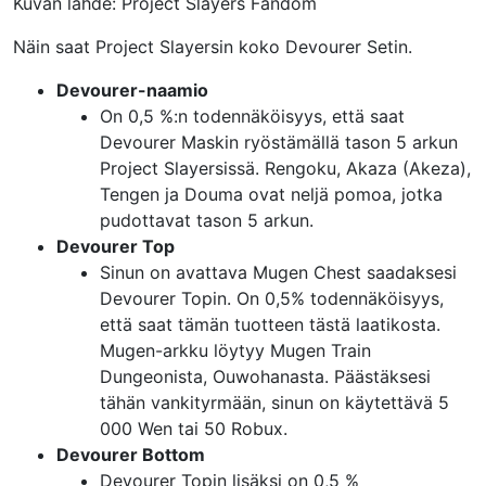
Kuvan lähde: Project Slayers Fandom
Näin saat Project Slayersin koko Devourer Setin.
Devourer-naamio
On 0,5 %:n todennäköisyys, että saat
Devourer Maskin ryöstämällä tason 5 arkun
Project Slayersissä. Rengoku, Akaza (Akeza),
Tengen ja Douma ovat neljä pomoa, jotka
pudottavat tason 5 arkun.
Devourer Top
Sinun on avattava Mugen Chest saadaksesi
Devourer Topin. On 0,5% todennäköisyys,
että saat tämän tuotteen tästä laatikosta.
Mugen-arkku löytyy Mugen Train
Dungeonista, Ouwohanasta. Päästäksesi
tähän vankityrmään, sinun on käytettävä 5
000 Wen tai 50 Robux.
Devourer Bottom
Devourer Topin lisäksi on 0,5 %