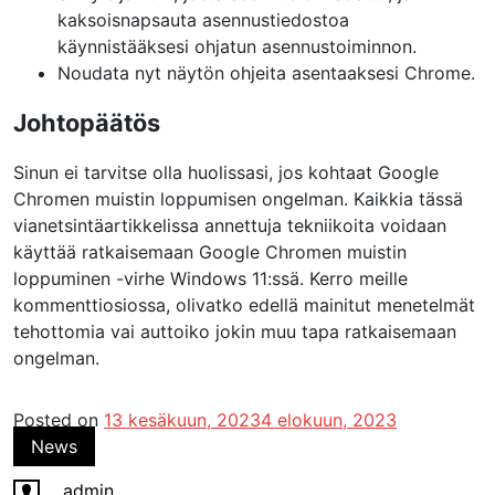
kaksoisnapsauta asennustiedostoa
käynnistääksesi ohjatun asennustoiminnon.
Noudata nyt näytön ohjeita asentaaksesi Chrome.
Johtopäätös
Sinun ei tarvitse olla huolissasi, jos kohtaat Google
Chromen muistin loppumisen ongelman. Kaikkia tässä
vianetsintäartikkelissa annettuja tekniikoita voidaan
käyttää ratkaisemaan Google Chromen muistin
loppuminen -virhe Windows 11:ssä. Kerro meille
kommenttiosiossa, olivatko edellä mainitut menetelmät
tehottomia vai auttoiko jokin muu tapa ratkaisemaan
ongelman.
Posted on
13 kesäkuun, 2023
4 elokuun, 2023
News
admin