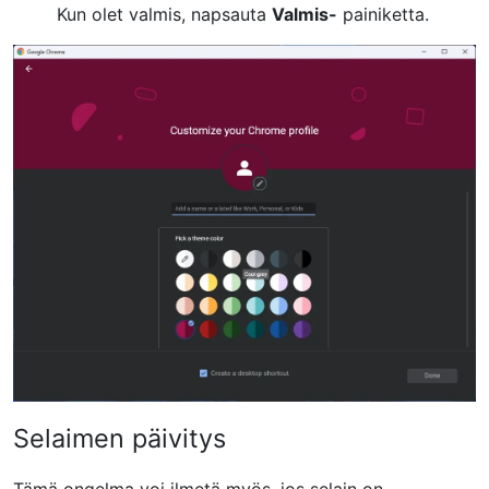
Kun olet valmis, napsauta
Valmis-
painiketta.
Selaimen päivitys
Tämä ongelma voi ilmetä myös, jos selain on