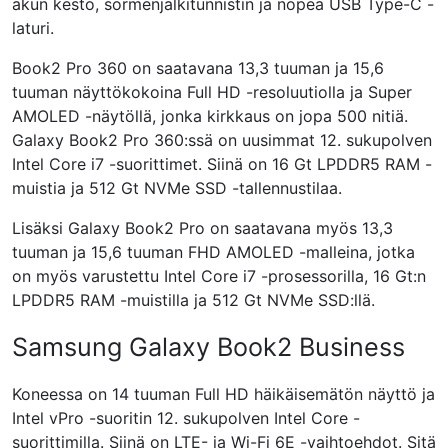
akun kesto, sormenjälkitunnistin ja nopea USB Type-C -
laturi.
Book2 Pro 360 on saatavana 13,3 tuuman ja 15,6
tuuman näyttökokoina Full HD -resoluutiolla ja Super
AMOLED -näytöllä, jonka kirkkaus on jopa 500 nitiä.
Galaxy Book2 Pro 360:ssä on uusimmat 12. sukupolven
Intel Core i7 -suorittimet. Siinä on 16 Gt LPDDR5 RAM -
muistia ja 512 Gt NVMe SSD -tallennustilaa.
Lisäksi Galaxy Book2 Pro on saatavana myös 13,3
tuuman ja 15,6 tuuman FHD AMOLED -malleina, jotka
on myös varustettu Intel Core i7 -prosessorilla, 16 Gt:n
LPDDR5 RAM -muistilla ja 512 Gt NVMe SSD:llä.
Samsung Galaxy Book2 Business
Koneessa on 14 tuuman Full HD häikäisemätön näyttö ja
Intel vPro -suoritin 12. sukupolven Intel Core -
suorittimilla. Siinä on LTE- ja Wi-Fi 6E -vaihtoehdot. Sitä