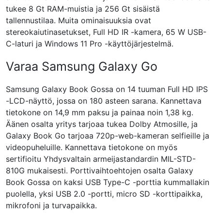
tukee 8 Gt RAM-muistia ja 256 Gt sisäistä
tallennustilaa. Muita ominaisuuksia ovat
stereokaiutinasetukset, Full HD IR -kamera, 65 W USB-
C-laturi ja Windows 11 Pro -käyttöjärjestelmä.
Varaa Samsung Galaxy Go
Samsung Galaxy Book Gossa on 14 tuuman Full HD IPS
-LCD-näyttö, jossa on 180 asteen sarana. Kannettava
tietokone on 14,9 mm paksu ja painaa noin 1,38 kg.
Äänen osalta yritys tarjoaa tukea Dolby Atmosille, ja
Galaxy Book Go tarjoaa 720p-web-kameran selfieille ja
videopuheluille. Kannettava tietokone on myös
sertifioitu Yhdysvaltain armeijastandardin MIL-STD-
810G mukaisesti. Porttivaihtoehtojen osalta Galaxy
Book Gossa on kaksi USB Type-C -porttia kummallakin
puolella, yksi USB 2.0 -portti, micro SD -korttipaikka,
mikrofoni ja turvapaikka.