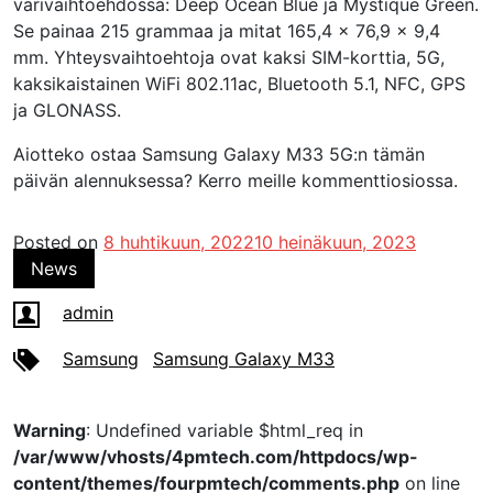
värivaihtoehdossa: Deep Ocean Blue ja Mystique Green.
Se painaa 215 grammaa ja mitat 165,4 × 76,9 × 9,4
mm. Yhteysvaihtoehtoja ovat kaksi SIM-korttia, 5G,
kaksikaistainen WiFi 802.11ac, Bluetooth 5.1, NFC, GPS
ja GLONASS.
Aiotteko ostaa Samsung Galaxy M33 5G:n tämän
päivän alennuksessa? Kerro meille kommenttiosiossa.
Posted on
8 huhtikuun, 2022
10 heinäkuun, 2023
News
admin
Samsung
Samsung Galaxy M33
Warning
: Undefined variable $html_req in
/var/www/vhosts/4pmtech.com/httpdocs/wp-
content/themes/fourpmtech/comments.php
on line