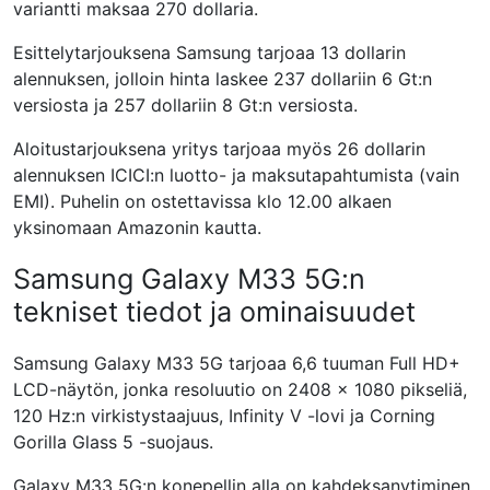
variantti maksaa 270 dollaria.
Esittelytarjouksena Samsung tarjoaa 13 dollarin
alennuksen, jolloin hinta laskee 237 dollariin 6 Gt:n
versiosta ja 257 dollariin 8 Gt:n versiosta.
Aloitustarjouksena yritys tarjoaa myös 26 dollarin
alennuksen ICICI:n luotto- ja maksutapahtumista (vain
EMI). Puhelin on ostettavissa klo 12.00 alkaen
yksinomaan Amazonin kautta.
Samsung Galaxy M33 5G:n
tekniset tiedot ja ominaisuudet
Samsung Galaxy M33 5G tarjoaa 6,6 tuuman Full HD+
LCD-näytön, jonka resoluutio on 2408 × 1080 pikseliä,
120 Hz:n virkistystaajuus, Infinity V -lovi ja Corning
Gorilla Glass 5 -suojaus.
Galaxy M33 5G:n konepellin alla on kahdeksanytiminen