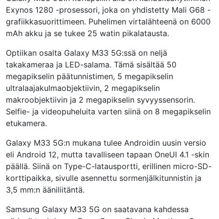
Exynos 1280 -prosessori, joka on yhdistetty Mali G68 -
grafiikkasuorittimeen. Puhelimen virtalähteenä on 6000
mAh akku ja se tukee 25 watin pikalatausta.
Optiikan osalta Galaxy M33 5G:ssä on neljä
takakameraa ja LED-salama. Tämä sisältää 50
megapikselin päätunnistimen, 5 megapikselin
ultralaajakulmaobjektiivin, 2 megapikselin
makroobjektiivin ja 2 megapikselin syvyyssensorin.
Selfie- ja videopuheluita varten siinä on 8 megapikselin
etukamera.
Galaxy M33 5G:n mukana tulee Androidin uusin versio
eli Android 12, mutta tavalliseen tapaan OneUI 4.1 -skin
päällä. Siinä on Type-C-latausportti, erillinen micro-SD-
korttipaikka, sivulle asennettu sormenjälkitunnistin ja
3,5 mm:n ääniliitäntä.
Samsung Galaxy M33 5G on saatavana kahdessa