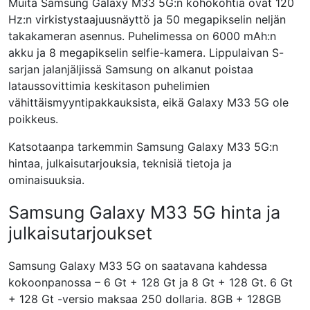
Muita Samsung Galaxy M33 5G:n kohokohtia ovat 120
Hz:n virkistystaajuusnäyttö ja 50 megapikselin neljän
takakameran asennus. Puhelimessa on 6000 mAh:n
akku ja 8 megapikselin selfie-kamera. Lippulaivan S-
sarjan jalanjäljissä Samsung on alkanut poistaa
lataussovittimia keskitason puhelimien
vähittäismyyntipakkauksista, eikä Galaxy M33 5G ole
poikkeus.
Katsotaanpa tarkemmin Samsung Galaxy M33 5G:n
hintaa, julkaisutarjouksia, teknisiä tietoja ja
ominaisuuksia.
Samsung Galaxy M33 5G hinta ja
julkaisutarjoukset
Samsung Galaxy M33 5G on saatavana kahdessa
kokoonpanossa – 6 Gt + 128 Gt ja 8 Gt + 128 Gt. 6 Gt
+ 128 Gt -versio maksaa 250 dollaria. 8GB + 128GB