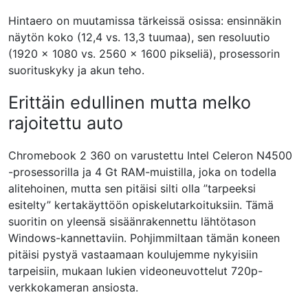
Hintaero on muutamissa tärkeissä osissa: ensinnäkin
näytön koko (12,4 vs. 13,3 tuumaa), sen resoluutio
(1920 x 1080 vs. 2560 x 1600 pikseliä), prosessorin
suorituskyky ja akun teho.
Erittäin edullinen mutta melko
rajoitettu auto
Chromebook 2 360 on varustettu Intel Celeron N4500
-prosessorilla ja 4 Gt RAM-muistilla, joka on todella
alitehoinen, mutta sen pitäisi silti olla ”tarpeeksi
esitelty” kertakäyttöön opiskelutarkoituksiin. Tämä
suoritin on yleensä sisäänrakennettu lähtötason
Windows-kannettaviin. Pohjimmiltaan tämän koneen
pitäisi pystyä vastaamaan koulujemme nykyisiin
tarpeisiin, mukaan lukien videoneuvottelut 720p-
verkkokameran ansiosta.