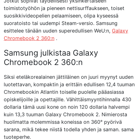
Jotkut sopivat täydellisesti yksinkertaiseen
toimistotyöhön ja pieneen nettisurffaukseen, toiset
suosikkivideopelien pelaamiseen, olipa kyseessä
suoratoisto tai uudempi Steam-versio. Samsung
esittelee tänään uuden superedullisen WeU:n,
Galaxy
Chromebook 2 360:n
.
Samsung julkistaa Galaxy
Chromebook 2 360:n
Siksi eteläkorealainen jättiläinen on juuri myynyt uuden
luotettavan, kompaktin ja erittäin edullisen 12,4 tuuman
Chromebookin Atlantin toiselle puolelle pääasiassa
opiskelijoille ja opettajille. Vähittäismyyntihinnalla 430
dollaria tämä uusi kone on noin 120 dollaria halvempi
kuin 13,3 tuuman Galaxy Chromebook 2. Nimierosta
huolimatta molemmissa koneissa on 360° pyörivä
sarana, mikä tekee niistä todella yhden ja saman. sama
tuoteperhe.