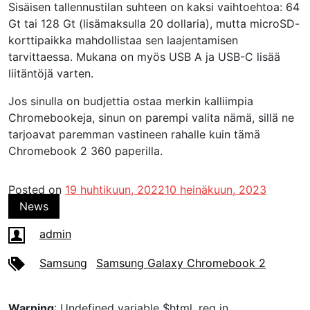
Sisäisen tallennustilan suhteen on kaksi vaihtoehtoa: 64
Gt tai 128 Gt (lisämaksulla 20 dollaria), mutta microSD-
korttipaikka mahdollistaa sen laajentamisen
tarvittaessa. Mukana on myös USB A ja USB-C lisää
liitäntöjä varten.
Jos sinulla on budjettia ostaa merkin kalliimpia
Chromebookeja, sinun on parempi valita nämä, sillä ne
tarjoavat paremman vastineen rahalle kuin tämä
Chromebook 2 360 paperilla.
Posted on
19 huhtikuun, 2022
10 heinäkuun, 2023
News
admin
Samsung
Samsung Galaxy Chromebook 2
Warning
: Undefined variable $html_req in