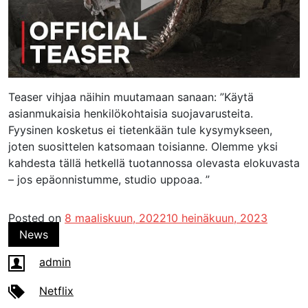
Teaser vihjaa näihin muutamaan sanaan: ”Käytä
asianmukaisia ​​henkilökohtaisia ​​suojavarusteita.
Fyysinen kosketus ei tietenkään tule kysymykseen,
joten suosittelen katsomaan toisianne. Olemme yksi
kahdesta tällä hetkellä tuotannossa olevasta elokuvasta
– jos epäonnistumme, studio uppoaa. ”
Posted on
8 maaliskuun, 2022
10 heinäkuun, 2023
News
admin
Netflix