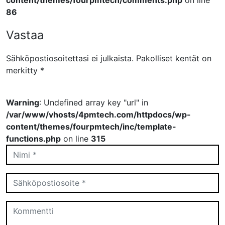
content/themes/fourpmtech/comments.php
on line
86
Vastaa
Sähköpostiosoitettasi ei julkaista.
Pakolliset kentät on
merkitty
*
Warning
: Undefined array key "url" in
/var/www/vhosts/4pmtech.com/httpdocs/wp-
content/themes/fourpmtech/inc/template-
functions.php
on line
315