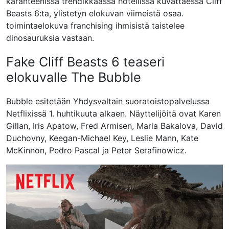
karanteenissa trendikkäässä hotellissa kuvattaessa Cliff
Beasts 6:ta, ylistetyn elokuvan viimeistä osaa.
toimintaelokuva franchising ihmisistä taistelee
dinosauruksia vastaan.
Fake Cliff Beasts 6 teaseri
elokuvalle The Bubble
Bubble esitetään Yhdysvaltain suoratoistopalvelussa
Netflixissä 1. huhtikuuta alkaen. Näyttelijöitä ovat Karen
Gillan, Iris Apatow, Fred Armisen, Maria Bakalova, David
Duchovny, Keegan-Michael Key, Leslie Mann, Kate
McKinnon, Pedro Pascal ja Peter Serafinowicz.