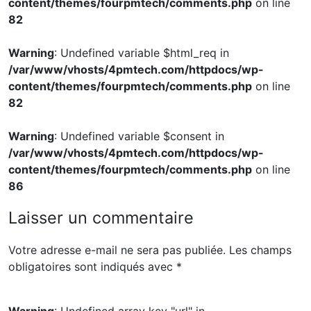
content/themes/fourpmtech/comments.php
on line
82
Warning
: Undefined variable $html_req in
/var/www/vhosts/4pmtech.com/httpdocs/wp-
content/themes/fourpmtech/comments.php
on line
82
Warning
: Undefined variable $consent in
/var/www/vhosts/4pmtech.com/httpdocs/wp-
content/themes/fourpmtech/comments.php
on line
86
Laisser un commentaire
Votre adresse e-mail ne sera pas publiée.
Les champs
obligatoires sont indiqués avec
*