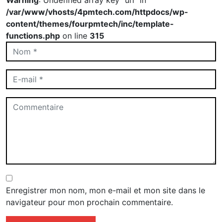
Warning
: Undefined array key "url" in
/var/www/vhosts/4pmtech.com/httpdocs/wp-
content/themes/fourpmtech/inc/template-
functions.php
on line
315
Enregistrer mon nom, mon e-mail et mon site dans le
navigateur pour mon prochain commentaire.