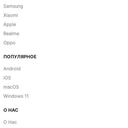
Samsung
Xiaomi
Apple
Realme
Oppo
ПОПУЛЯРНОЕ
Android
iOS
macOS
Windows 11
О НАС
О Нас