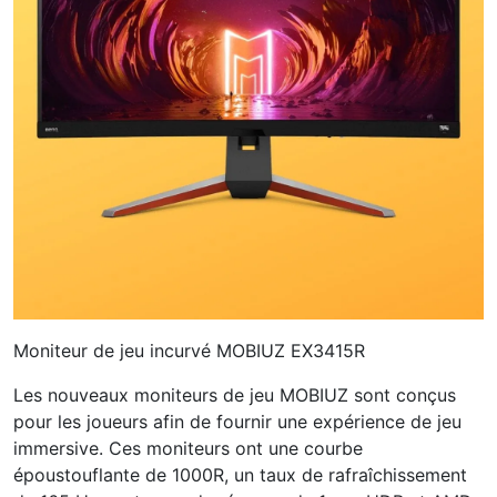
Moniteur de jeu incurvé MOBIUZ EX3415R
Les nouveaux moniteurs de jeu MOBIUZ sont conçus
pour les joueurs afin de fournir une expérience de jeu
immersive. Ces moniteurs ont une courbe
époustouflante de 1000R, un taux de rafraîchissement