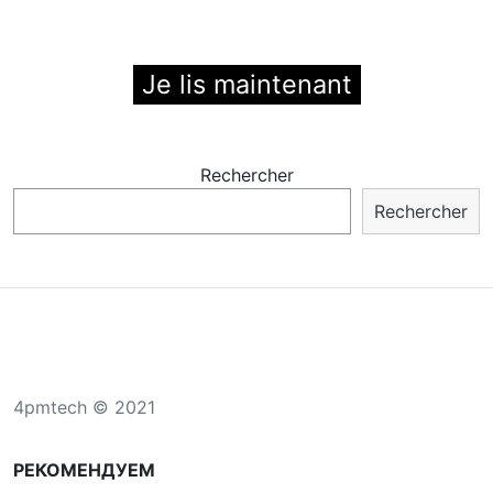
Je lis maintenant
Rechercher
Rechercher
4pmtech © 2021
РЕКОМЕНДУЕМ