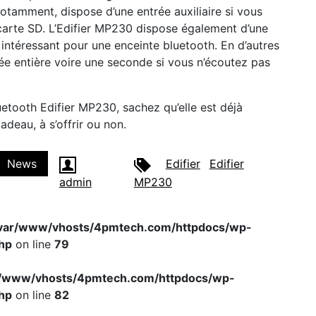
notamment, dispose d’une entrée auxiliaire si vous
 carte SD. L’Edifier MP230 dispose également d’une
intéressant pour une enceinte bluetooth. En d’autres
née entière voire une seconde si vous n’écoutez pas
uetooth Edifier MP230, sachez qu’elle est déjà
adeau, à s’offrir ou non.
News
Edifier
Edifier
admin
MP230
var/www/vhosts/4pmtech.com/httpdocs/wp-
hp
on line
79
r/www/vhosts/4pmtech.com/httpdocs/wp-
hp
on line
82