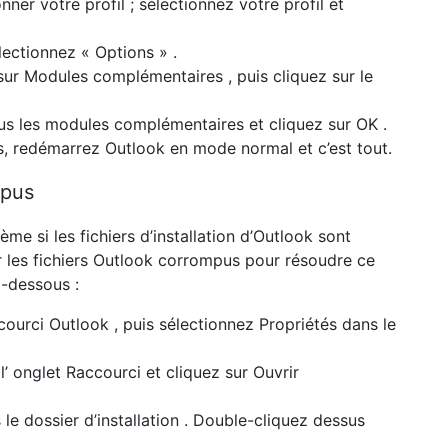
ner votre profil ; sélectionnez votre profil et
électionnez
« Options »
.
 sur
Modules complémentaires
, puis cliquez sur le
ous
les modules complémentaires
et cliquez sur
OK
.
, redémarrez Outlook en mode normal et c’est tout.
mpus
e si les fichiers d’installation d’Outlook sont
 les fichiers Outlook corrompus pour résoudre ce
i-dessous :
courci Outlook
, puis sélectionnez
Propriétés
dans le
l’
onglet Raccourci
et cliquez sur
Ouvrir
e dossier d’installation
. Double-cliquez dessus