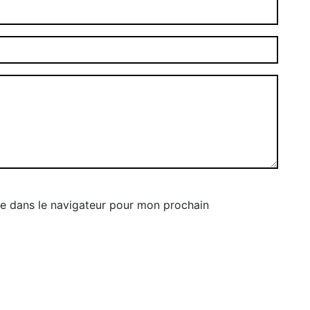
e dans le navigateur pour mon prochain
a
Comment agrandir l'écran de
l'iPhone
 accélérer et
Windows 11 teste un
er la recherche
mélangeur de volume
s 11
repensé