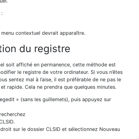
egedit » (sans les guillemets), puis appuyez sur
 recherchez
CLSID.
 droit sur le dossier CLSID et sélectionnez Nouveau
905bae2a2} comme nom et appuyez sur Entrée.
 que vous venez de créer et choisissez Nouveau >
ppuyez sur Entrée.
(par défaut) et appuyez sur Entrée pour lui donner
vriez voir l’ancien menu contextuel chaque fois que
menu contextuel, suivez les étapes ci-dessus, mais
b-a509-50c905bae2a2} que vous avez créée et
nner la bonne clé, sinon vous risquez de causer des