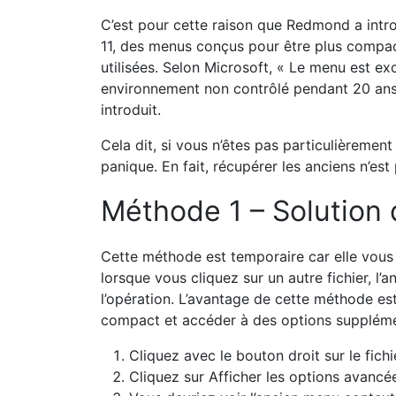
lorsque vous cliquez sur un autre fichier, l
l’opération. L’avantage de cette méthode e
compact et accéder à des options suppléme
Cliquez avec le bouton droit sur le fichi
Cliquez sur Afficher les options avancé
Vous devriez voir l’ancien menu context
Si vous préférez la version raccourci clavier
Appuyez sur Maj + F10.
Faites un clic droit sur le fichier, l’anc
Méthode 2 – Modificat
Si vous préférez que l’ancien menu context
faite pour vous. Pour ce faire, vous devez mo
pas familier avec ce processus ou si vous vou
faire. L’opération est en tout cas très simp