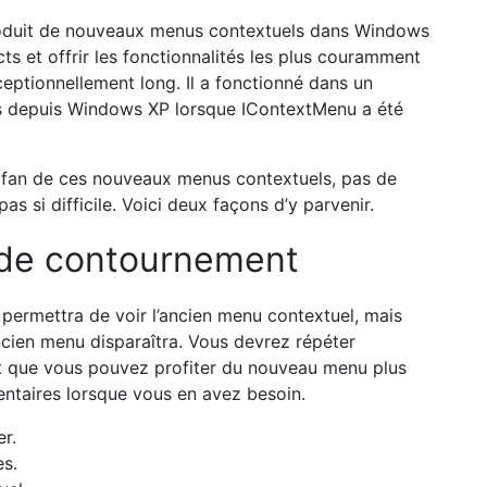
’ancien menu disparaîtra. Vous devrez répéter
st que vous pouvez profiter du nouveau menu plus
ntaires lorsque vous en avez besoin.
er.
es.
uel.
 :
ien menu contextuel devrait apparaître.
ion du registre
uel soit affiché en permanence, cette méthode est
difier le registre de votre ordinateur. Si vous n’êtes
s sentez mal à l’aise, il est préférable de ne pas le
le et rapide. Cela ne prendra que quelques minutes.