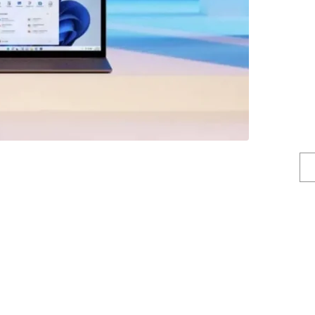
nné les menus contextuels
mplacés par une version
 Parfois trop. Voici
s anciens.
niveau d’interface aussi importante par rapport à
ndows 7, Microsoft a apporté un certain nombre de