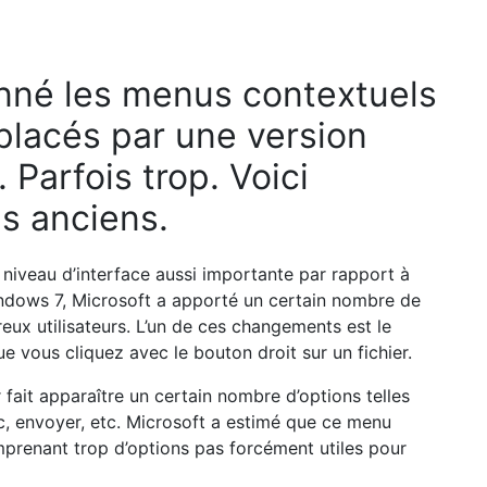
eux utilisateurs. L’un de ces changements est le
 vous cliquez avec le bouton droit sur un fichier.
 fait apparaître un certain nombre d’options telles
c, envoyer, etc. Microsoft a estimé que ce menu
prenant trop d’options pas forcément utiles pour
roduit de nouveaux menus contextuels dans Windows
s et offrir les fonctionnalités les plus couramment
ceptionnellement long. Il a fonctionné dans un
s depuis Windows XP lorsque IContextMenu a été
nt fan de ces nouveaux menus contextuels, pas de
pas si difficile. Voici deux façons d’y parvenir.
 de contournement
permettra de voir l’ancien menu contextuel, mais