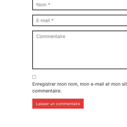
Enregistrer mon nom, mon e-mail et mon sit
commentaire.
Que peut-on acheter avec l
crypto-monnaie ?
Comment rendre la
Comment
barre des tâches de
amélior
Windows 11 transparente
Window