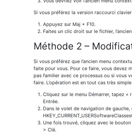
Cliquez sur le menu Démarrer, tapez « r
Entrée.
Dans le volet de navigation de gauche,
HKEY_CURRENT_USERSoftwareClasses
Une fois trouvé, cliquez avec le bouton
> Clé.
Entrez {86ca1aa0-34aa-4e8b-a509-50c
Cliquez avec le bouton droit sur la clé
Clef.
Entrez InprocServer32 comme nom et a
Double-cliquez sur l’entrée de registre 
une valeur vide.
Fermez l’Éditeur du Registre.
Redémarrez votre ordinateur et vous de
vous faites un clic droit sur un fichier.
Si vous souhaitez restaurer un nouveau 
recherchez la clé {86ca1aa0-34aa-4e8
supprimez-la. Assurez-vous de sélectio