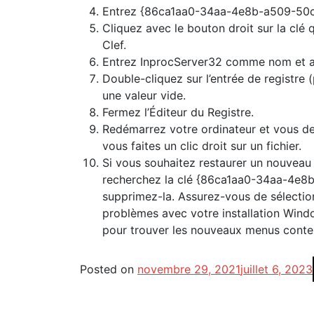
problèmes avec votre installation Windo
pour trouver les nouveaux menus conte
Posted on
novembre 29, 2021
juillet 6, 2023
Warning
: Undefined variable $html_req in
/
content/themes/fourpmtech/comments.p
Warning
: Undefined variable $html5 in
/va
content/themes/fourpmtech/comments.p
Warning
: Undefined variable $html_req in
/
content/themes/fourpmtech/comments.p
Warning
: Undefined variable $consent in
/
content/themes/fourpmtech/comments.p