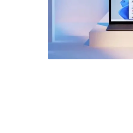
Windows 11 a abando
habituels et les a re
moderne et simplifiée.
comment récupérer le
Bien que Windows 11 ne soit pas une mise à 
Windows 10 que Windows 8 l’était après Wi