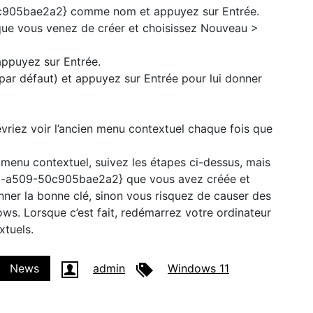
ws. Lorsque c’est fait, redémarrez votre ordinateur
xtuels.
News
admin
Windows 11
var/www/vhosts/4pmtech.com/httpdocs/wp-
hp
on line
79
r/www/vhosts/4pmtech.com/httpdocs/wp-
hp
on line
82
var/www/vhosts/4pmtech.com/httpdocs/wp-
hp
on line
82
var/www/vhosts/4pmtech.com/httpdocs/wp-
hp
on line
86