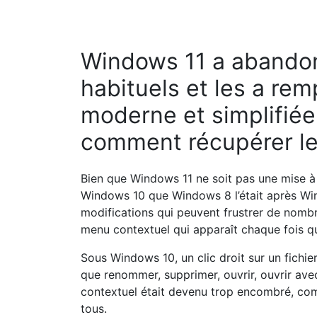
modifications qui peuvent frustrer de nombr
menu contextuel qui apparaît chaque fois que
Sous Windows 10, un clic droit sur un fichier
que renommer, supprimer, ouvrir, ouvrir ave
contextuel était devenu trop encombré, com
tous.
C’est pour cette raison que Redmond a int
11, des menus conçus pour être plus compact
utilisées. Selon Microsoft, « Le menu est ex
environnement non contrôlé pendant 20 an
introduit.
Cela dit, si vous n’êtes pas particulièreme
panique. En fait, récupérer les anciens n’est 
Méthode 1 – Solution
Cette méthode est temporaire car elle vous 