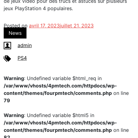
de jeux vidéo pour des trucs et astuces sur plusieurs
jeux PlayStation 4 populaires.
Posted on
avril 17, 2023
juillet 21, 2023
News
admin
PS4
Warning
: Undefined variable $html_req in
/var/www/vhosts/4pmtech.com/httpdocs/wp-
content/themes/fourpmtech/comments.php
on line
79
Warning
: Undefined variable $html5 in
/var/www/vhosts/4pmtech.com/httpdocs/wp-
content/themes/fourpmtech/comments.php
on line
82