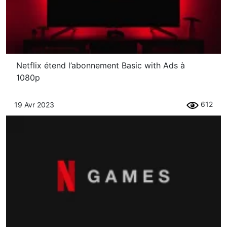
Netflix étend l’abonnement Basic with Ads à
1080p
612
19 Avr 2023