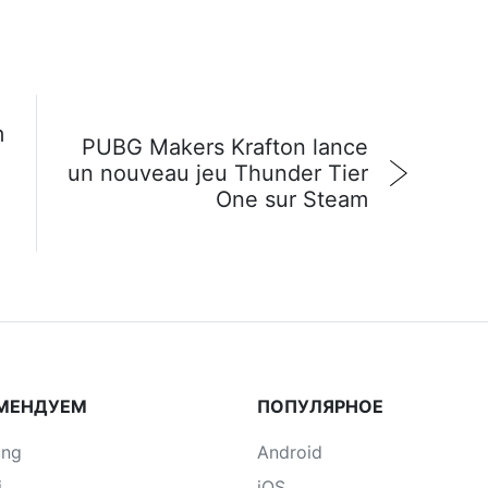
m
PUBG Makers Krafton lance
un nouveau jeu Thunder Tier
One sur Steam
МЕНДУЕМ
ПОПУЛЯРНОЕ
ung
Android
i
iOS