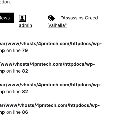
ction.
News
"Assassins Creed
admin
Valhalla"
var/www/vhosts/4pmtech.com/httpdocs/wp-
hp
on line
79
r/www/vhosts/4pmtech.com/httpdocs/wp-
hp
on line
82
var/www/vhosts/4pmtech.com/httpdocs/wp-
hp
on line
82
var/www/vhosts/4pmtech.com/httpdocs/wp-
hp
on line
86