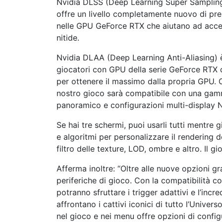
Nvidia DLSS (Deep Learning Super Sampling)
offre un livello completamente nuovo di pre
nelle GPU GeForce RTX che aiutano ad accel
nitide.
Nvidia DLAA (Deep Learning Anti-Aliasing) è
giocatori con GPU della serie GeForce RTX c
per ottenere il massimo dalla propria GPU. Olt
nostro gioco sarà compatibile con una gamma
panoramico e configurazioni multi-display 
Se hai tre schermi, puoi usarli tutti mentre gi
e algoritmi per personalizzare il rendering 
filtro delle texture, LOD, ombre e altro. Il g
Afferma inoltre: “Oltre alle nuove opzioni g
periferiche di gioco. Con la compatibilità co
potranno sfruttare i trigger adattivi e l’incr
affrontano i cattivi iconici di tutto l’Univer
nel gioco e nei menu offre opzioni di config