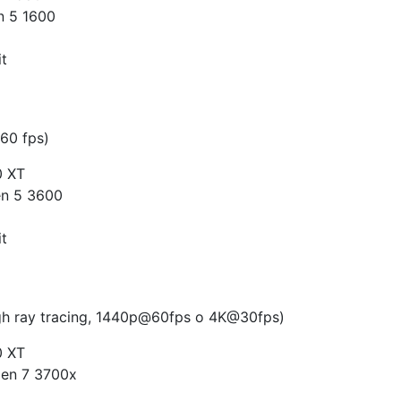
n 5 1600
it
 60 fps)
0 XT
en 5 3600
it
high ray tracing, 1440p@60fps o 4K@30fps)
0 XT
zen 7 3700x