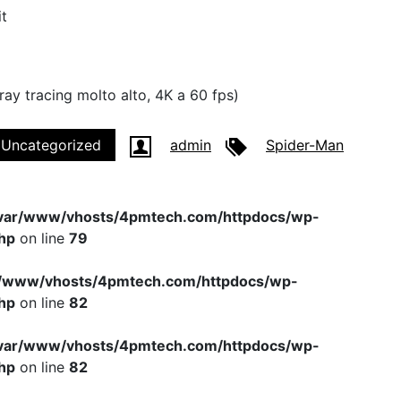
it
ray tracing molto alto, 4K a 60 fps)
Uncategorized
admin
Spider-Man
var/www/vhosts/4pmtech.com/httpdocs/wp-
hp
on line
79
r/www/vhosts/4pmtech.com/httpdocs/wp-
hp
on line
82
var/www/vhosts/4pmtech.com/httpdocs/wp-
hp
on line
82