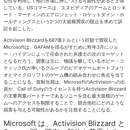
位性を利用して他の市場に押しつける可能性があると主張
している。USコマースは、エヌビディアのアームとロッキ
ード・マーティンのエアロジェット・ロケットダイン・ホ
ールディングスという2つの大規模買収の阻止を求めて訴
訟を起こした。
Activision Blizzardを687億ドルという巨額で買収した
Microsoftは、GAFAMを揺るがすために昨年3月にジョ
ー・バイデンによって任命された弁護士の次のターゲット
となるだろう。調査は主に、物議を醸しているボビー・コ
ティック氏が率いるグループのビデオゲームポートフォリ
オとマイクロソフトのゲーム機の組み合わせに焦点を当て
ることになる。規制当局は、MicrosoftのActivisionへの出
資が、Call of Dutyのライセンスを持つActivision Blizzard
の主要商業パートナーであるソニーを含む最大規模のゲー
ムへのアクセスを制限することで、競合他社にどのような
損害を与える可能性があるかを注視することになる。
Microsoft は、Activision Blizzard と