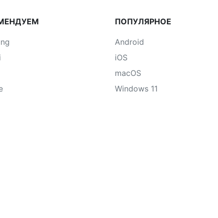
МЕНДУЕМ
ПОПУЛЯРНОЕ
ung
Android
i
iOS
macOS
e
Windows 11