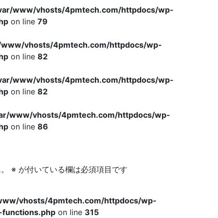
var/www/vhosts/4pmtech.com/httpdocs/wp-
hp
on line
79
r/www/vhosts/4pmtech.com/httpdocs/wp-
hp
on line
82
var/www/vhosts/4pmtech.com/httpdocs/wp-
hp
on line
82
var/www/vhosts/4pmtech.com/httpdocs/wp-
hp
on line
86
ん。
※
が付いている欄は必須項目です
www/vhosts/4pmtech.com/httpdocs/wp-
-functions.php
on line
315