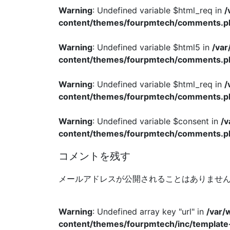
Warning
: Undefined variable $html_req in
/
content/themes/fourpmtech/comments.p
Warning
: Undefined variable $html5 in
/va
content/themes/fourpmtech/comments.p
Warning
: Undefined variable $html_req in
/
content/themes/fourpmtech/comments.p
Warning
: Undefined variable $consent in
/
content/themes/fourpmtech/comments.p
コメントを残す
メールアドレスが公開されることはありませ
Warning
: Undefined array key "url" in
/var/
content/themes/fourpmtech/inc/template