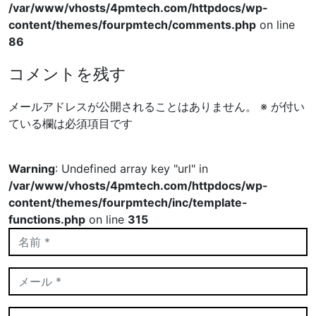
/var/www/vhosts/4pmtech.com/httpdocs/wp-
content/themes/fourpmtech/comments.php
on line
86
コメントを残す
メールアドレスが公開されることはありません。
※
が付い
ている欄は必須項目です
Warning
: Undefined array key "url" in
/var/www/vhosts/4pmtech.com/httpdocs/wp-
content/themes/fourpmtech/inc/template-
functions.php
on line
315