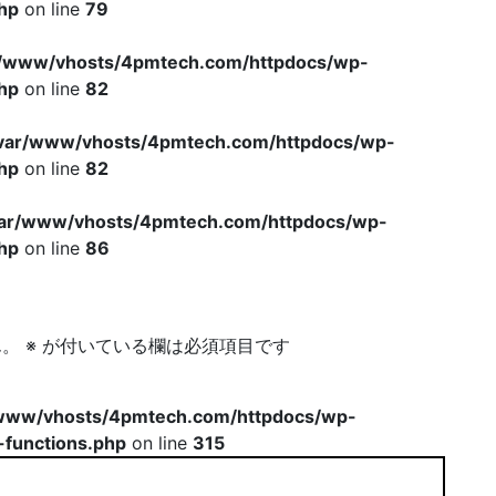
hp
on line
79
r/www/vhosts/4pmtech.com/httpdocs/wp-
hp
on line
82
var/www/vhosts/4pmtech.com/httpdocs/wp-
hp
on line
82
var/www/vhosts/4pmtech.com/httpdocs/wp-
hp
on line
86
ん。
※
が付いている欄は必須項目です
www/vhosts/4pmtech.com/httpdocs/wp-
-functions.php
on line
315