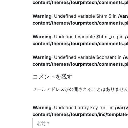
content/themes/fourpmtech/comments.p
Warning
: Undefined variable $html5 in
/va
content/themes/fourpmtech/comments.p
Warning
: Undefined variable $html_req in
/
content/themes/fourpmtech/comments.p
Warning
: Undefined variable $consent in
/
content/themes/fourpmtech/comments.p
コメントを残す
メールアドレスが公開されることはありませ
Warning
: Undefined array key "url" in
/var/
content/themes/fourpmtech/inc/template