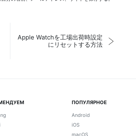
Apple Watchを工場出荷時設定
にリセットする方法
МЕНДУЕМ
ПОПУЛЯРНОЕ
ung
Android
i
iOS
macOS