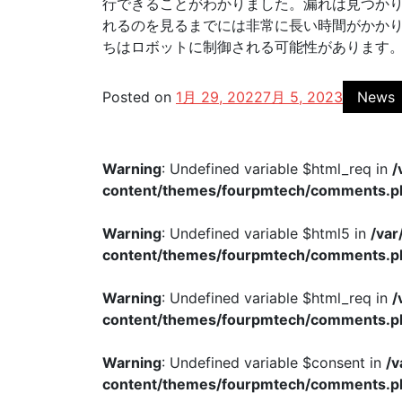
行できることがわかりました。漏れは見つかり
れるのを見るまでには非常に長い時間がかか
ちはロボットに制御される可能性があります
Posted on
1月 29, 2022
7月 5, 2023
News
Warning
: Undefined variable $html_req in
/
content/themes/fourpmtech/comments.p
Warning
: Undefined variable $html5 in
/va
content/themes/fourpmtech/comments.p
Warning
: Undefined variable $html_req in
/
content/themes/fourpmtech/comments.p
Warning
: Undefined variable $consent in
/
content/themes/fourpmtech/comments.p