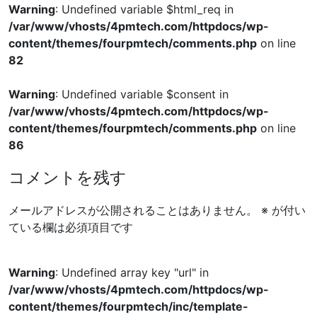
Warning
: Undefined variable $html_req in
/var/www/vhosts/4pmtech.com/httpdocs/wp-
content/themes/fourpmtech/comments.php
on line
82
Warning
: Undefined variable $consent in
/var/www/vhosts/4pmtech.com/httpdocs/wp-
content/themes/fourpmtech/comments.php
on line
86
コメントを残す
メールアドレスが公開されることはありません。
※
が付い
ている欄は必須項目です
Warning
: Undefined array key "url" in
/var/www/vhosts/4pmtech.com/httpdocs/wp-
content/themes/fourpmtech/inc/template-