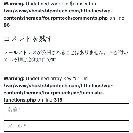
Warning
: Undefined variable $consent in
/var/www/vhosts/4pmtech.com/httpdocs/wp-
content/themes/fourpmtech/comments.php
on line
86
コメントを残す
メールアドレスが公開されることはありません。
※
が付い
ている欄は必須項目です
Warning
: Undefined array key "url" in
/var/www/vhosts/4pmtech.com/httpdocs/wp-
content/themes/fourpmtech/inc/template-
functions.php
on line
315