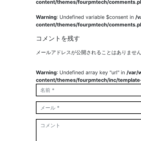
content/themes/fourpmtech/comments.p
Warning
: Undefined variable $consent in
/
content/themes/fourpmtech/comments.p
コメントを残す
メールアドレスが公開されることはありませ
Warning
: Undefined array key "url" in
/var/
content/themes/fourpmtech/inc/template