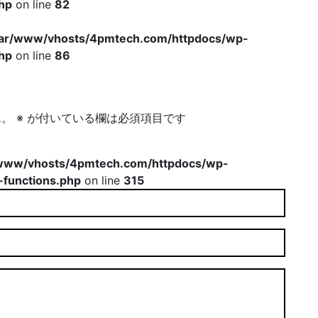
hp
on line
82
var/www/vhosts/4pmtech.com/httpdocs/wp-
hp
on line
86
ん。
※
が付いている欄は必須項目です
www/vhosts/4pmtech.com/httpdocs/wp-
-functions.php
on line
315