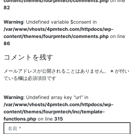
content/themes/fourpmtech/comments.php
on line
82
Warning
: Undefined variable $consent in
/var/www/vhosts/4pmtech.com/httpdocs/wp-
content/themes/fourpmtech/comments.php
on line
86
コメントを残す
メールアドレスが公開されることはありません。
※
が付い
ている欄は必須項目です
Warning
: Undefined array key "url" in
/var/www/vhosts/4pmtech.com/httpdocs/wp-
content/themes/fourpmtech/inc/template-
functions.php
on line
315