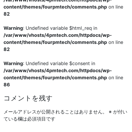
content/themes/fourpmtech/comments.php
on line
82
Warning
: Undefined variable $html_req in
/var/www/vhosts/4pmtech.com/httpdocs/wp-
content/themes/fourpmtech/comments.php
on line
82
Warning
: Undefined variable $consent in
/var/www/vhosts/4pmtech.com/httpdocs/wp-
content/themes/fourpmtech/comments.php
on line
86
コメントを残す
メールアドレスが公開されることはありません。
※
が付い
ている欄は必須項目です