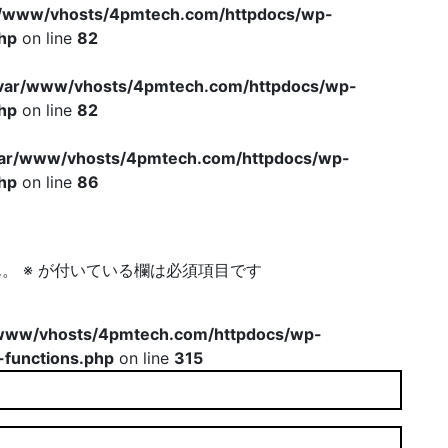
r/www/vhosts/4pmtech.com/httpdocs/wp-
hp
on line
82
var/www/vhosts/4pmtech.com/httpdocs/wp-
hp
on line
82
var/www/vhosts/4pmtech.com/httpdocs/wp-
hp
on line
86
ん。
※
が付いている欄は必須項目です
www/vhosts/4pmtech.com/httpdocs/wp-
-functions.php
on line
315