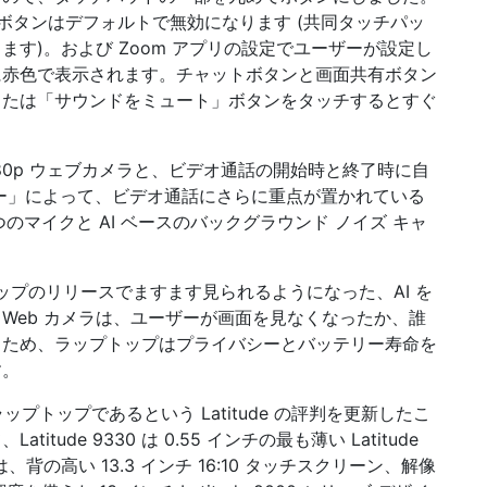
ボタンはデフォルトで無効になります (共同タッチパッ
す)。および Zoom アプリの設定でユーザーが設定し
に赤色で表示されます。チャットボタンと画面共有ボタン
または「サウンドをミュート」ボタンをタッチするとすぐ
80p ウェブカメラと、ビデオ通話の開始時と終了時に自
ー」によって、ビデオ通話にさらに重点が置かれている
のマイクと AI ベースのバックグラウンド ノイズ キャ
プトップのリリースでますます見られるようになった、AI を
Web カメラは、ユーザーが画面を見なくなったか、誰
るため、ラップトップはプライバシーとバッテリー寿命を
す。
ップトップであるという Latitude の評判を更新したこ
ude 9330 は 0.55 インチの最も薄い Latitude
、背の高い 13.3 インチ 16:10 タッチスクリーン、解像