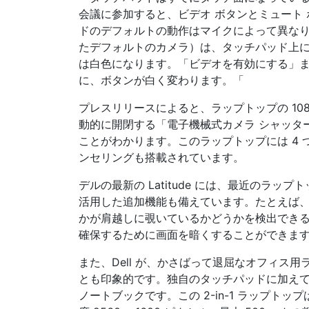
会議に参加すると、ビデオ ボタンとミュート 
ドのデフォルトの動作はマイクによって異なりま
たデフォルトのカメラ）は、タッチパッド上
は白色になります。「ビデオを有効にする」
に、ボタンが白く変わります。「
プレスリリースによると、ラップトップの 10
動的に開閉する「電子機械式カメラ シャッタ
ことがわかります。このラップトップには 4 つ
ンセリングも搭載されています。
デルの最新の Latitude には、最近のラッ
活用した追加機能も備えています。たとえば、
かが肩越しに覗いているかどうかを検出でき
確保するために画面を暗くすることができま
また、Dell が、かさばって退屈なオフィス用ラ
とも印象的です。独自のタッチパッドに加えて、Latit
ノートブックです。この 2-in-1 ラップトップは