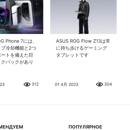
OG Phone 7には、
ASUS ROG Flow Z13は常
ィブ冷却機能と2つ
に持ち歩けるゲーミング
ポートを備えた巨
タブレットです
ックパックがあり
312
304
023
01 4月 2023
МЕНДУЕМ
ПОПУЛЯРНОЕ