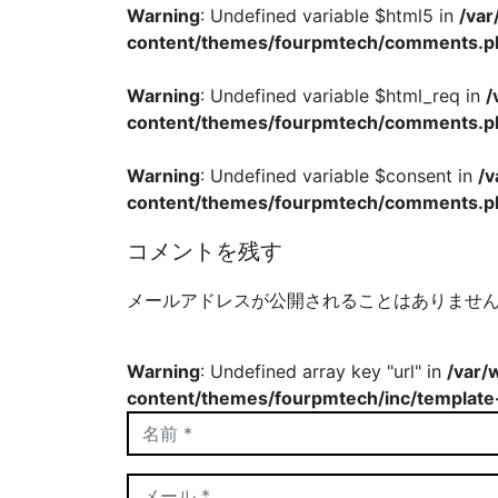
Warning
: Undefined variable $html5 in
/va
content/themes/fourpmtech/comments.p
Warning
: Undefined variable $html_req in
/
content/themes/fourpmtech/comments.p
Warning
: Undefined variable $consent in
/
content/themes/fourpmtech/comments.p
コメントを残す
メールアドレスが公開されることはありませ
Warning
: Undefined array key "url" in
/var/
content/themes/fourpmtech/inc/template