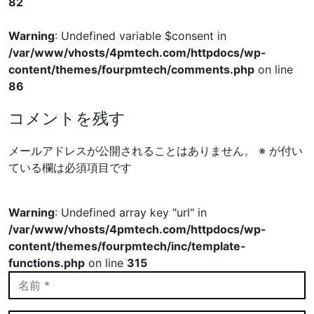
82
Warning
: Undefined variable $consent in
/var/www/vhosts/4pmtech.com/httpdocs/wp-
content/themes/fourpmtech/comments.php
on line
86
コメントを残す
メールアドレスが公開されることはありません。
※
が付い
ている欄は必須項目です
Warning
: Undefined array key "url" in
/var/www/vhosts/4pmtech.com/httpdocs/wp-
content/themes/fourpmtech/inc/template-
functions.php
on line
315