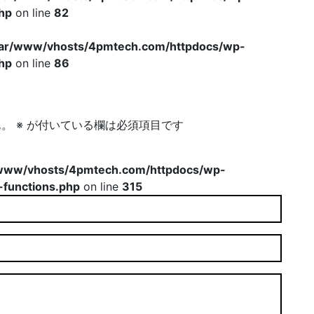
hp
on line
82
var/www/vhosts/4pmtech.com/httpdocs/wp-
hp
on line
86
ん。
※
が付いている欄は必須項目です
www/vhosts/4pmtech.com/httpdocs/wp-
-functions.php
on line
315