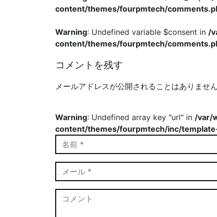
content/themes/fourpmtech/comments.p
Warning
: Undefined variable $consent in
/
content/themes/fourpmtech/comments.p
コメントを残す
メールアドレスが公開されることはありませ
Warning
: Undefined array key "url" in
/var/
content/themes/fourpmtech/inc/template