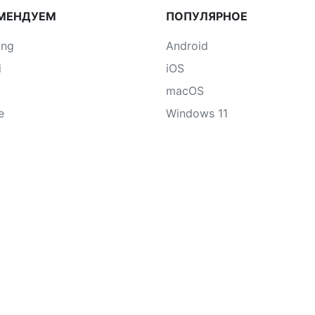
МЕНДУЕМ
ПОПУЛЯРНОЕ
ung
Android
i
iOS
macOS
e
Windows 11