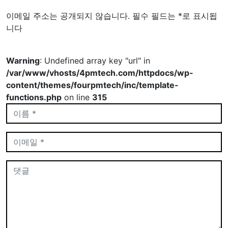
이메일 주소는 공개되지 않습니다.
필수 필드는
*
로 표시됩
니다
Warning
: Undefined array key "url" in
/var/www/vhosts/4pmtech.com/httpdocs/wp-
content/themes/fourpmtech/inc/template-
functions.php
on line
315